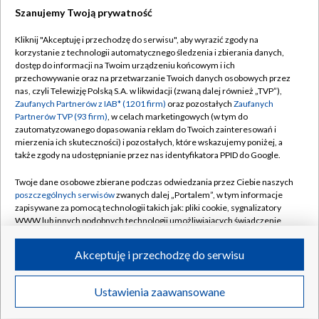
Szanujemy Twoją prywatność
Dołącz do nas:
Kliknij "Akceptuję i przechodzę do serwisu", aby wyrazić zgody na
korzystanie z technologii automatycznego śledzenia i zbierania danych,
TVP
dostęp do informacji na Twoim urządzeniu końcowym i ich
Abonament TVP
przechowywanie oraz na przetwarzanie Twoich danych osobowych przez
Regulamin TVP
nas, czyli Telewizję Polską S.A. w likwidacji (zwaną dalej również „TVP”),
Emisja w TVP
Polityka prywatności
Zaufanych Partnerów z IAB* (1201 firm)
oraz pozostałych
Zaufanych
Partnerów TVP (93 firm)
, w celach marketingowych (w tym do
Centrum informacji TVP
Moje zgody
zautomatyzowanego dopasowania reklam do Twoich zainteresowań i
mierzenia ich skuteczności) i pozostałych, które wskazujemy poniżej, a
Naziemna Telewizja Cyfrowa
Pomoc
także zgody na udostępnianie przez nas identyfikatora PPID do Google.
Sklep TVP
Biuro reklamy
Twoje dane osobowe zbierane podczas odwiedzania przez Ciebie naszych
Rada Programowa
Kontakt
poszczególnych serwisów
zwanych dalej „Portalem”, w tym informacje
zapisywane za pomocą technologii takich jak: pliki cookie, sygnalizatory
System NOS
WWW lub innych podobnych technologii umożliwiających świadczenie
dopasowanych i bezpiecznych usług, personalizację treści oraz reklam,
Informacje o nadawcy
Kanały
udostępnianie funkcji mediów społecznościowych oraz analizowanie
Akceptuję i przechodzę do serwisu
ruchu w Internecie.
Program dla prasy
©2026 Telewizja Polska S.A. w likwidacji
Biuro Reklamy
Twoje dane osobowe zbierane podczas odwiedzania przez Ciebie
Ustawienia zaawansowane
poszczególnych serwisów
na Portalu, takie jak adresy IP, identyfikatory
Ogłoszenie przetargowe
Twoich urządzeń końcowych i identyfikatory plików cookie, informacje o