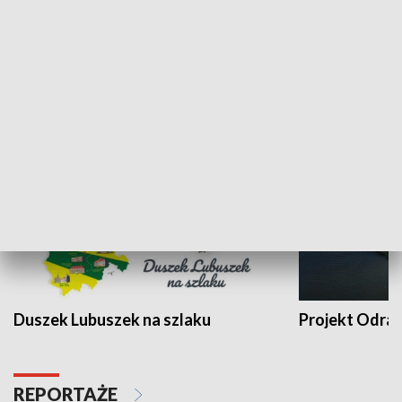
Kalejdoskop
Sołtys na med
WYPOCZYNEK I REKREACJA
Duszek Lubuszek na szlaku
Projekt Odra
REPORTAŻE