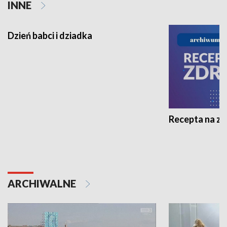
INNE
Dzień babci i dziadka
Recepta na z
ARCHIWALNE