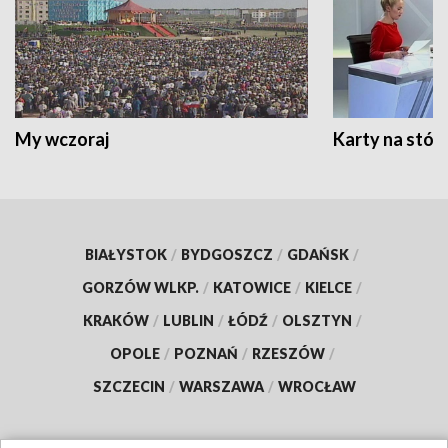
My wczoraj
Karty na stół:
BIAŁYSTOK
/
BYDGOSZCZ
/
GDAŃSK
/
GORZÓW WLKP.
/
KATOWICE
/
KIELCE
/
KRAKÓW
/
LUBLIN
/
ŁÓDŹ
/
OLSZTYN
/
OPOLE
/
POZNAŃ
/
RZESZÓW
/
SZCZECIN
/
WARSZAWA
/
WROCŁAW