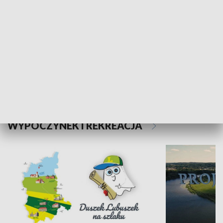
Kalejdoskop
Sołtys na med
WYPOCZYNEK I REKREACJA