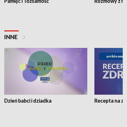
Pamięć i Tożsamość
Rozmowy z his
INNE
Dzień babci i dziadka
Recepta na z