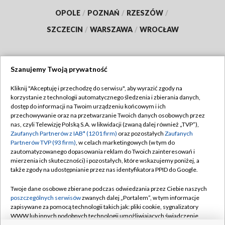
OPOLE
/
POZNAŃ
/
RZESZÓW
/
SZCZECIN
/
WARSZAWA
/
WROCŁAW
Szanujemy Twoją prywatność
Dołącz do nas:
Kliknij "Akceptuję i przechodzę do serwisu", aby wyrazić zgody na
korzystanie z technologii automatycznego śledzenia i zbierania danych,
TVP
dostęp do informacji na Twoim urządzeniu końcowym i ich
Abonament TVP
przechowywanie oraz na przetwarzanie Twoich danych osobowych przez
Regulamin TVP
nas, czyli Telewizję Polską S.A. w likwidacji (zwaną dalej również „TVP”),
Emisja w TVP
Polityka prywatności
Zaufanych Partnerów z IAB* (1201 firm)
oraz pozostałych
Zaufanych
Partnerów TVP (93 firm)
, w celach marketingowych (w tym do
Centrum informacji TVP
Moje zgody
zautomatyzowanego dopasowania reklam do Twoich zainteresowań i
mierzenia ich skuteczności) i pozostałych, które wskazujemy poniżej, a
Naziemna Telewizja Cyfrowa
Pomoc
także zgody na udostępnianie przez nas identyfikatora PPID do Google.
Sklep TVP
Biuro reklamy
Twoje dane osobowe zbierane podczas odwiedzania przez Ciebie naszych
Rada Programowa
Kontakt
poszczególnych serwisów
zwanych dalej „Portalem”, w tym informacje
zapisywane za pomocą technologii takich jak: pliki cookie, sygnalizatory
System NOS
WWW lub innych podobnych technologii umożliwiających świadczenie
dopasowanych i bezpiecznych usług, personalizację treści oraz reklam,