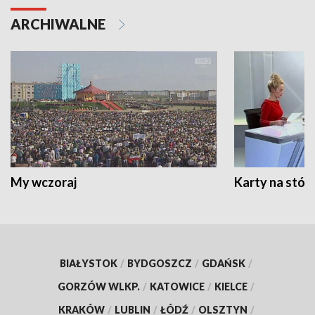
ARCHIWALNE
My wczoraj
Karty na stół:
BIAŁYSTOK
/
BYDGOSZCZ
/
GDAŃSK
/
GORZÓW WLKP.
/
KATOWICE
/
KIELCE
/
KRAKÓW
/
LUBLIN
/
ŁÓDŹ
/
OLSZTYN
/