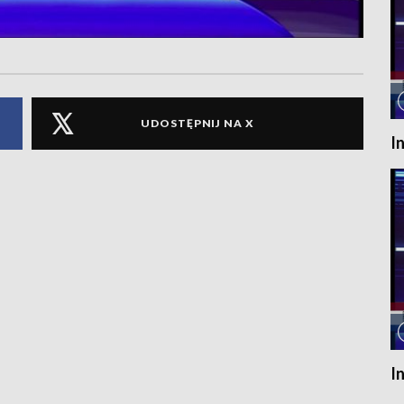
UDOSTĘPNIJ NA X
I
I