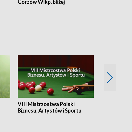
Gorzów Wlkp. bliżej
Lubuskie bliż
VIII Mistrzostwa Polski
Cztery kwar
Biznesu, Artystów i Sportu