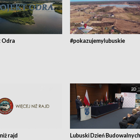
t Odra
#pokazujemylubuskie
niż rajd
Lubuski Dzień Budowalnyc