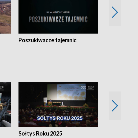
Poszukiwacze tajemnic
Kostrzyn na 
h
Sołtys Roku 2025
20 lat minęł