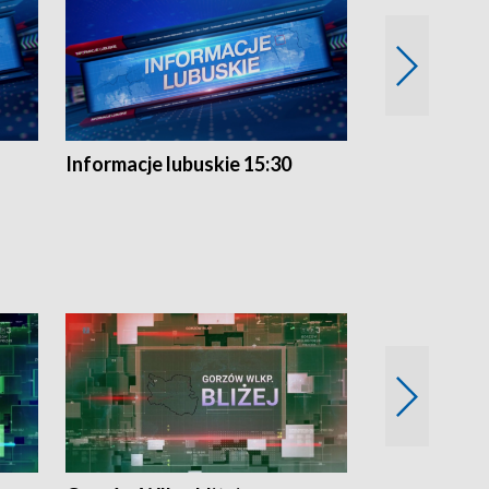
Informacje lubuskie 15:30
Przegląd ty