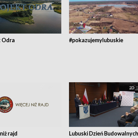
t Odra
#pokazujemylubuskie
niż rajd
Lubuski Dzień Budowalnyc