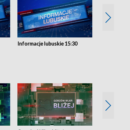
Informacje lubuskie 15:30
Przegląd ty