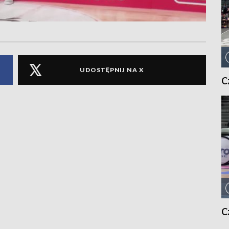
UDOSTĘPNIJ NA X
C
C