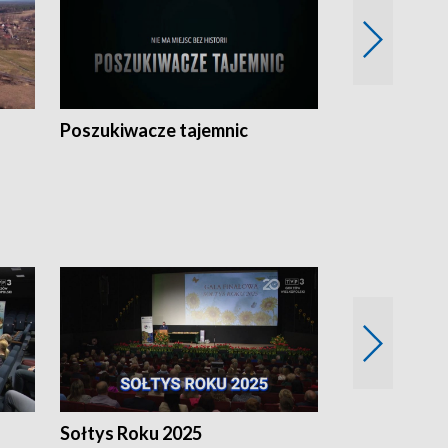
Poszukiwacze tajemnic
Kostrzyn na 
h
Sołtys Roku 2025
20 lat minęł