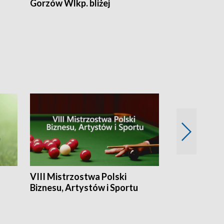
Gorzów Wlkp. bliżej
Lubuskie bliż
VIII Mistrzostwa Polski
Cztery kwar
Biznesu, Artystów i Sportu