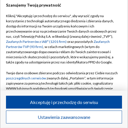
Szanujemy Twoją prywatność
Dołącz do nas:
Kliknij "Akceptuję i przechodzę do serwisu", aby wyrazić zgody na
korzystanie z technologii automatycznego śledzenia i zbierania danych,
TVP
dostęp do informacji na Twoim urządzeniu końcowym i ich
Abonament TVP
przechowywanie oraz na przetwarzanie Twoich danych osobowych przez
Regulamin TVP
nas, czyli Telewizję Polską S.A. w likwidacji (zwaną dalej również „TVP”),
Emisja w TVP
Polityka prywatności
Zaufanych Partnerów z IAB* (1201 firm)
oraz pozostałych
Zaufanych
Partnerów TVP (93 firm)
, w celach marketingowych (w tym do
Centrum informacji TVP
Moje zgody
zautomatyzowanego dopasowania reklam do Twoich zainteresowań i
mierzenia ich skuteczności) i pozostałych, które wskazujemy poniżej, a
Naziemna Telewizja Cyfrowa
Pomoc
także zgody na udostępnianie przez nas identyfikatora PPID do Google.
Sklep TVP
Biuro reklamy
Twoje dane osobowe zbierane podczas odwiedzania przez Ciebie naszych
Rada Programowa
Kontakt
poszczególnych serwisów
zwanych dalej „Portalem”, w tym informacje
zapisywane za pomocą technologii takich jak: pliki cookie, sygnalizatory
System NOS
WWW lub innych podobnych technologii umożliwiających świadczenie
dopasowanych i bezpiecznych usług, personalizację treści oraz reklam,
Informacje o nadawcy
Kanały
udostępnianie funkcji mediów społecznościowych oraz analizowanie
Akceptuję i przechodzę do serwisu
ruchu w Internecie.
Program dla prasy
©2026 Telewizja Polska S.A. w likwidacji
Biuro Reklamy
Twoje dane osobowe zbierane podczas odwiedzania przez Ciebie
Ustawienia zaawansowane
poszczególnych serwisów
na Portalu, takie jak adresy IP, identyfikatory
Ogłoszenie przetargowe
Twoich urządzeń końcowych i identyfikatory plików cookie, informacje o