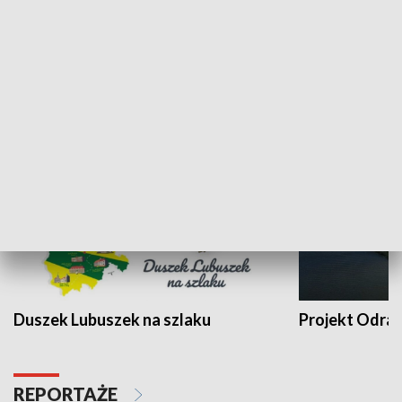
Kalejdoskop
Sołtys na med
WYPOCZYNEK I REKREACJA
Duszek Lubuszek na szlaku
Projekt Odra
REPORTAŻE