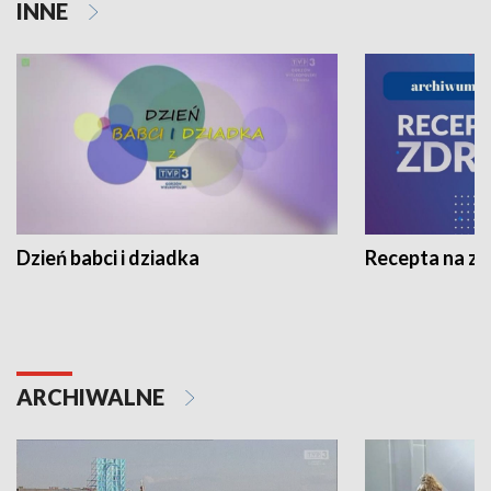
INNE
Dzień babci i dziadka
Recepta na z
ARCHIWALNE