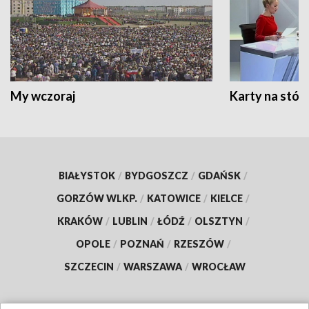
My wczoraj
Karty na stół:
BIAŁYSTOK
/
BYDGOSZCZ
/
GDAŃSK
/
GORZÓW WLKP.
/
KATOWICE
/
KIELCE
/
KRAKÓW
/
LUBLIN
/
ŁÓDŹ
/
OLSZTYN
/
OPOLE
/
POZNAŃ
/
RZESZÓW
/
SZCZECIN
/
WARSZAWA
/
WROCŁAW