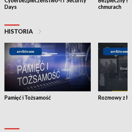
Cyberbezpieczeństwo-IT Security
Bezpieczny s
Days
chmurach
HISTORIA
Pamięć i Tożsamość
Rozmowy z his