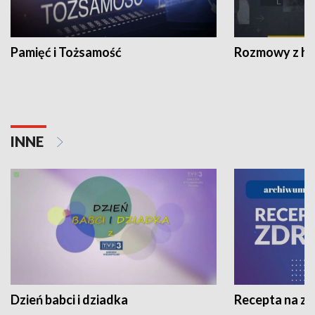
Pamięć i Tożsamość
Rozmowy z his
INNE
Dzień babci i dziadka
Recepta na z