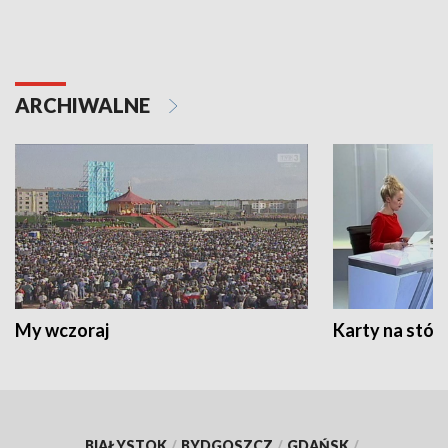
ARCHIWALNE
My wczoraj
Karty na stół:
BIAŁYSTOK
/
BYDGOSZCZ
/
GDAŃSK
/