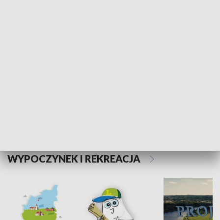
Kalejdoskop
Sołtys na med
WYPOCZYNEK I REKREACJA