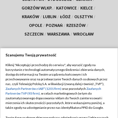
GORZÓW WLKP.
/
KATOWICE
/
KIELCE
/
KRAKÓW
/
LUBLIN
/
ŁÓDŹ
/
OLSZTYN
/
OPOLE
/
POZNAŃ
/
RZESZÓW
/
SZCZECIN
/
WARSZAWA
/
WROCŁAW
Szanujemy Twoją prywatność
Dołącz do nas:
Kliknij "Akceptuję i przechodzę do serwisu", aby wyrazić zgody na
korzystanie z technologii automatycznego śledzenia i zbierania danych,
TVP
dostęp do informacji na Twoim urządzeniu końcowym i ich
Abonament TVP
przechowywanie oraz na przetwarzanie Twoich danych osobowych przez
Regulamin TVP
nas, czyli Telewizję Polską S.A. w likwidacji (zwaną dalej również „TVP”),
Emisja w TVP
Polityka prywatności
Zaufanych Partnerów z IAB* (1201 firm)
oraz pozostałych
Zaufanych
Partnerów TVP (93 firm)
, w celach marketingowych (w tym do
Centrum informacji TVP
Moje zgody
zautomatyzowanego dopasowania reklam do Twoich zainteresowań i
mierzenia ich skuteczności) i pozostałych, które wskazujemy poniżej, a
Naziemna Telewizja Cyfrowa
Pomoc
także zgody na udostępnianie przez nas identyfikatora PPID do Google.
Sklep TVP
Biuro reklamy
Twoje dane osobowe zbierane podczas odwiedzania przez Ciebie naszych