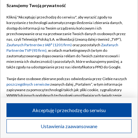
Szanujemy Twoją prywatność
Dołącz do nas:
Kliknij "Akceptuję i przechodzę do serwisu", aby wyrazić zgody na
korzystanie z technologii automatycznego śledzenia i zbierania danych,
TVP
dostęp do informacji na Twoim urządzeniu końcowym i ich
Abonament TVP
przechowywanie oraz na przetwarzanie Twoich danych osobowych przez
Regulamin TVP
nas, czyli Telewizję Polską S.A. w likwidacji (zwaną dalej również „TVP”),
Emisja w TVP
Polityka prywatności
Zaufanych Partnerów z IAB* (1201 firm)
oraz pozostałych
Zaufanych
Partnerów TVP (93 firm)
, w celach marketingowych (w tym do
Centrum informacji TVP
Moje zgody
zautomatyzowanego dopasowania reklam do Twoich zainteresowań i
mierzenia ich skuteczności) i pozostałych, które wskazujemy poniżej, a
Naziemna Telewizja Cyfrowa
Pomoc
także zgody na udostępnianie przez nas identyfikatora PPID do Google.
Sklep TVP
Biuro reklamy
Twoje dane osobowe zbierane podczas odwiedzania przez Ciebie naszych
Rada Programowa
Kontakt
poszczególnych serwisów
zwanych dalej „Portalem”, w tym informacje
zapisywane za pomocą technologii takich jak: pliki cookie, sygnalizatory
System NOS
WWW lub innych podobnych technologii umożliwiających świadczenie
dopasowanych i bezpiecznych usług, personalizację treści oraz reklam,
Informacje o nadawcy
Kanały
udostępnianie funkcji mediów społecznościowych oraz analizowanie
Akceptuję i przechodzę do serwisu
ruchu w Internecie.
Program dla prasy
©2026 Telewizja Polska S.A. w likwidacji
Biuro Reklamy
Twoje dane osobowe zbierane podczas odwiedzania przez Ciebie
Ustawienia zaawansowane
poszczególnych serwisów
na Portalu, takie jak adresy IP, identyfikatory
Ogłoszenie przetargowe
Twoich urządzeń końcowych i identyfikatory plików cookie, informacje o