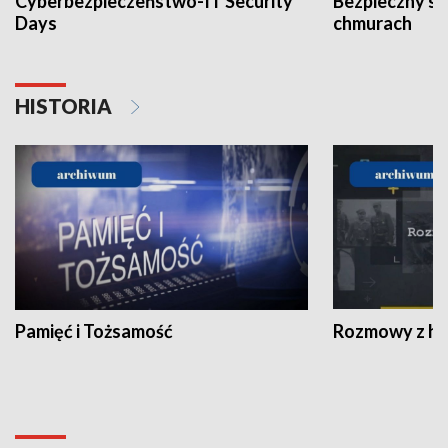
Cyberbezpieczeństwo-IT Security
Bezpieczny s
Days
chmurach
HISTORIA
Pamięć i Tożsamość
Rozmowy z his