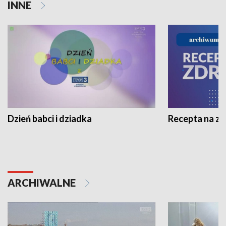
INNE
Dzień babci i dziadka
Recepta na z
ARCHIWALNE