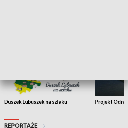
Kalejdoskop
Sołtys na med
WYPOCZYNEK I REKREACJA
Duszek Lubuszek na szlaku
Projekt Odra
REPORTAŻE