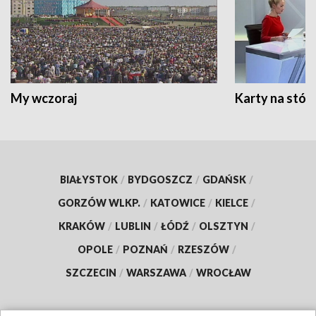
My wczoraj
Karty na stół:
BIAŁYSTOK
/
BYDGOSZCZ
/
GDAŃSK
/
GORZÓW WLKP.
/
KATOWICE
/
KIELCE
/
KRAKÓW
/
LUBLIN
/
ŁÓDŹ
/
OLSZTYN
/
OPOLE
/
POZNAŃ
/
RZESZÓW
/
SZCZECIN
/
WARSZAWA
/
WROCŁAW