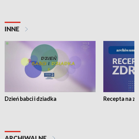
INNE
Dzień babci i dziadka
Recepta na z
ARCHIWALNE