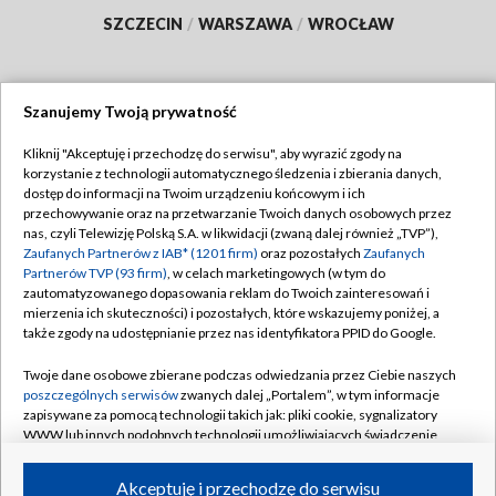
SZCZECIN
/
WARSZAWA
/
WROCŁAW
Szanujemy Twoją prywatność
Dołącz do nas:
Kliknij "Akceptuję i przechodzę do serwisu", aby wyrazić zgody na
korzystanie z technologii automatycznego śledzenia i zbierania danych,
TVP
dostęp do informacji na Twoim urządzeniu końcowym i ich
Abonament TVP
przechowywanie oraz na przetwarzanie Twoich danych osobowych przez
Regulamin TVP
nas, czyli Telewizję Polską S.A. w likwidacji (zwaną dalej również „TVP”),
Emisja w TVP
Polityka prywatności
Zaufanych Partnerów z IAB* (1201 firm)
oraz pozostałych
Zaufanych
Partnerów TVP (93 firm)
, w celach marketingowych (w tym do
Centrum informacji TVP
Moje zgody
zautomatyzowanego dopasowania reklam do Twoich zainteresowań i
mierzenia ich skuteczności) i pozostałych, które wskazujemy poniżej, a
Naziemna Telewizja Cyfrowa
Pomoc
także zgody na udostępnianie przez nas identyfikatora PPID do Google.
Sklep TVP
Biuro reklamy
Twoje dane osobowe zbierane podczas odwiedzania przez Ciebie naszych
Rada Programowa
Kontakt
poszczególnych serwisów
zwanych dalej „Portalem”, w tym informacje
zapisywane za pomocą technologii takich jak: pliki cookie, sygnalizatory
System NOS
WWW lub innych podobnych technologii umożliwiających świadczenie
dopasowanych i bezpiecznych usług, personalizację treści oraz reklam,
Informacje o nadawcy
Kanały
udostępnianie funkcji mediów społecznościowych oraz analizowanie
Akceptuję i przechodzę do serwisu
ruchu w Internecie.