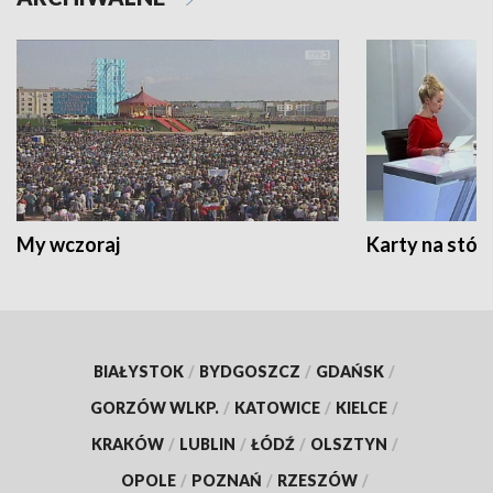
My wczoraj
Karty na stół:
BIAŁYSTOK
/
BYDGOSZCZ
/
GDAŃSK
/
GORZÓW WLKP.
/
KATOWICE
/
KIELCE
/
KRAKÓW
/
LUBLIN
/
ŁÓDŹ
/
OLSZTYN
/
OPOLE
/
POZNAŃ
/
RZESZÓW
/