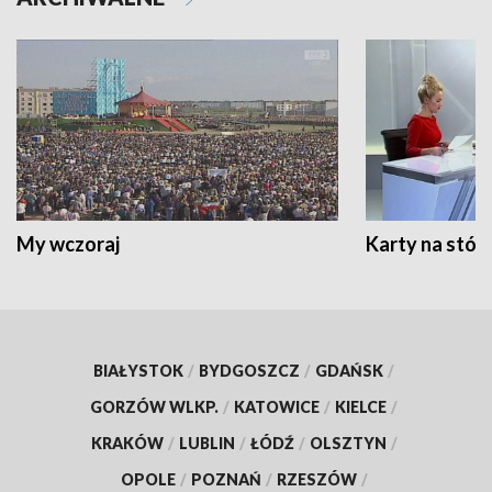
My wczoraj
Karty na stół:
BIAŁYSTOK
/
BYDGOSZCZ
/
GDAŃSK
/
GORZÓW WLKP.
/
KATOWICE
/
KIELCE
/
KRAKÓW
/
LUBLIN
/
ŁÓDŹ
/
OLSZTYN
/
OPOLE
/
POZNAŃ
/
RZESZÓW
/