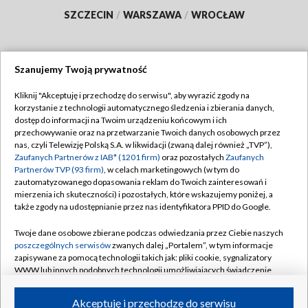
SZCZECIN
/
WARSZAWA
/
WROCŁAW
Szanujemy Twoją prywatność
Dołącz do nas:
Kliknij "Akceptuję i przechodzę do serwisu", aby wyrazić zgody na
korzystanie z technologii automatycznego śledzenia i zbierania danych,
TVP
dostęp do informacji na Twoim urządzeniu końcowym i ich
Abonament TVP
przechowywanie oraz na przetwarzanie Twoich danych osobowych przez
Regulamin TVP
nas, czyli Telewizję Polską S.A. w likwidacji (zwaną dalej również „TVP”),
Emisja w TVP
Polityka prywatności
Zaufanych Partnerów z IAB* (1201 firm)
oraz pozostałych
Zaufanych
Partnerów TVP (93 firm)
, w celach marketingowych (w tym do
Centrum informacji TVP
Moje zgody
zautomatyzowanego dopasowania reklam do Twoich zainteresowań i
mierzenia ich skuteczności) i pozostałych, które wskazujemy poniżej, a
Naziemna Telewizja Cyfrowa
Pomoc
także zgody na udostępnianie przez nas identyfikatora PPID do Google.
Sklep TVP
Biuro reklamy
Twoje dane osobowe zbierane podczas odwiedzania przez Ciebie naszych
Rada Programowa
Kontakt
poszczególnych serwisów
zwanych dalej „Portalem”, w tym informacje
zapisywane za pomocą technologii takich jak: pliki cookie, sygnalizatory
System NOS
WWW lub innych podobnych technologii umożliwiających świadczenie
dopasowanych i bezpiecznych usług, personalizację treści oraz reklam,
Informacje o nadawcy
Kanały
udostępnianie funkcji mediów społecznościowych oraz analizowanie
Akceptuję i przechodzę do serwisu
ruchu w Internecie.