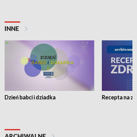
INNE
Dzień babci i dziadka
Recepta na z
ARCHIWALNE