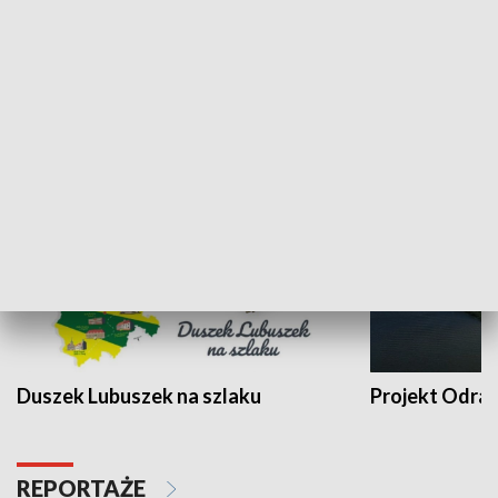
Kalejdoskop
Sołtys na med
WYPOCZYNEK I REKREACJA
Duszek Lubuszek na szlaku
Projekt Odra
REPORTAŻE