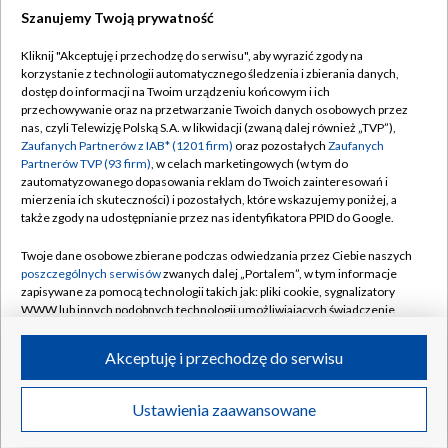
Szanujemy Twoją prywatność
Dołącz do nas:
Kliknij "Akceptuję i przechodzę do serwisu", aby wyrazić zgody na
korzystanie z technologii automatycznego śledzenia i zbierania danych,
TVP
dostęp do informacji na Twoim urządzeniu końcowym i ich
Abonament TVP
przechowywanie oraz na przetwarzanie Twoich danych osobowych przez
Regulamin TVP
nas, czyli Telewizję Polską S.A. w likwidacji (zwaną dalej również „TVP”),
Emisja w TVP
Polityka prywatności
Zaufanych Partnerów z IAB* (1201 firm)
oraz pozostałych
Zaufanych
Partnerów TVP (93 firm)
, w celach marketingowych (w tym do
Centrum informacji TVP
Moje zgody
zautomatyzowanego dopasowania reklam do Twoich zainteresowań i
mierzenia ich skuteczności) i pozostałych, które wskazujemy poniżej, a
Naziemna Telewizja Cyfrowa
Pomoc
także zgody na udostępnianie przez nas identyfikatora PPID do Google.
Sklep TVP
Biuro reklamy
Twoje dane osobowe zbierane podczas odwiedzania przez Ciebie naszych
Rada Programowa
Kontakt
poszczególnych serwisów
zwanych dalej „Portalem”, w tym informacje
zapisywane za pomocą technologii takich jak: pliki cookie, sygnalizatory
System NOS
WWW lub innych podobnych technologii umożliwiających świadczenie
dopasowanych i bezpiecznych usług, personalizację treści oraz reklam,
Informacje o nadawcy
Kanały
udostępnianie funkcji mediów społecznościowych oraz analizowanie
Akceptuję i przechodzę do serwisu
ruchu w Internecie.
Program dla prasy
©2026 Telewizja Polska S.A. w likwidacji
Biuro Reklamy
Twoje dane osobowe zbierane podczas odwiedzania przez Ciebie
Ustawienia zaawansowane
poszczególnych serwisów
na Portalu, takie jak adresy IP, identyfikatory
Ogłoszenie przetargowe
Twoich urządzeń końcowych i identyfikatory plików cookie, informacje o