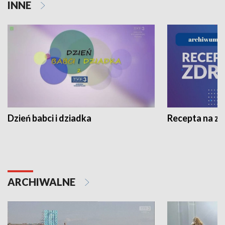
INNE
Dzień babci i dziadka
Recepta na z
ARCHIWALNE