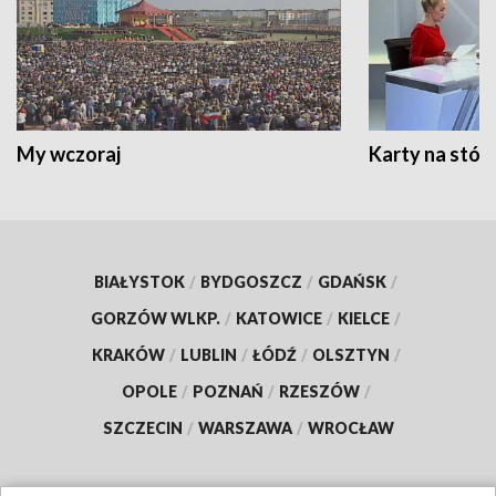
My wczoraj
Karty na stół:
BIAŁYSTOK
/
BYDGOSZCZ
/
GDAŃSK
/
GORZÓW WLKP.
/
KATOWICE
/
KIELCE
/
KRAKÓW
/
LUBLIN
/
ŁÓDŹ
/
OLSZTYN
/
OPOLE
/
POZNAŃ
/
RZESZÓW
/
SZCZECIN
/
WARSZAWA
/
WROCŁAW