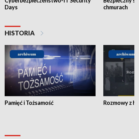
Cyberbezpieczeństwo-IT Security
Bezpieczny s
Days
chmurach
HISTORIA
Pamięć i Tożsamość
Rozmowy z his