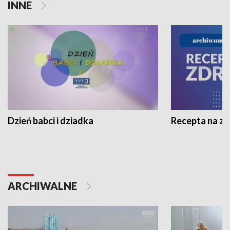
INNE
Dzień babci i dziadka
Recepta na z
ARCHIWALNE