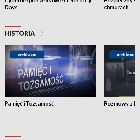
Cyberbezpieczeństwo-IT Security
Bezpieczny s
Days
chmurach
HISTORIA
Pamięć i Tożsamość
Rozmowy z his