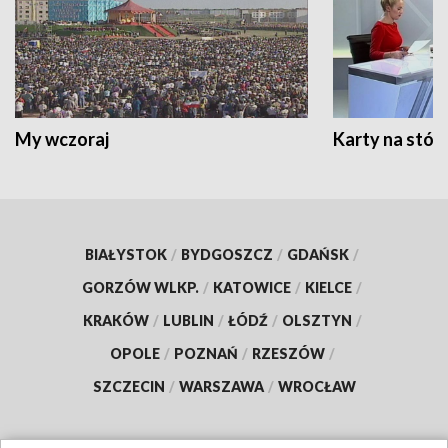
My wczoraj
Karty na stół:
BIAŁYSTOK
/
BYDGOSZCZ
/
GDAŃSK
/
GORZÓW WLKP.
/
KATOWICE
/
KIELCE
/
KRAKÓW
/
LUBLIN
/
ŁÓDŹ
/
OLSZTYN
/
OPOLE
/
POZNAŃ
/
RZESZÓW
/
SZCZECIN
/
WARSZAWA
/
WROCŁAW