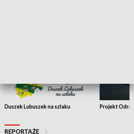
Kalejdoskop
Sołtys na med
WYPOCZYNEK I REKREACJA
Duszek Lubuszek na szlaku
Projekt Odra
REPORTAŻE