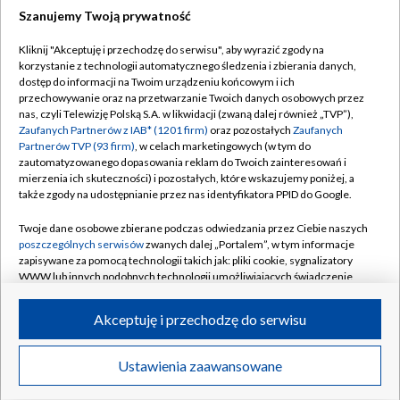
Szanujemy Twoją prywatność
Dołącz do nas:
Kliknij "Akceptuję i przechodzę do serwisu", aby wyrazić zgody na
korzystanie z technologii automatycznego śledzenia i zbierania danych,
TVP
dostęp do informacji na Twoim urządzeniu końcowym i ich
Abonament TVP
przechowywanie oraz na przetwarzanie Twoich danych osobowych przez
Regulamin TVP
nas, czyli Telewizję Polską S.A. w likwidacji (zwaną dalej również „TVP”),
Emisja w TVP
Polityka prywatności
Zaufanych Partnerów z IAB* (1201 firm)
oraz pozostałych
Zaufanych
Partnerów TVP (93 firm)
, w celach marketingowych (w tym do
Centrum informacji TVP
Moje zgody
zautomatyzowanego dopasowania reklam do Twoich zainteresowań i
mierzenia ich skuteczności) i pozostałych, które wskazujemy poniżej, a
Naziemna Telewizja Cyfrowa
Pomoc
także zgody na udostępnianie przez nas identyfikatora PPID do Google.
Sklep TVP
Biuro reklamy
Twoje dane osobowe zbierane podczas odwiedzania przez Ciebie naszych
Rada Programowa
Kontakt
poszczególnych serwisów
zwanych dalej „Portalem”, w tym informacje
zapisywane za pomocą technologii takich jak: pliki cookie, sygnalizatory
System NOS
WWW lub innych podobnych technologii umożliwiających świadczenie
dopasowanych i bezpiecznych usług, personalizację treści oraz reklam,
Informacje o nadawcy
Kanały
udostępnianie funkcji mediów społecznościowych oraz analizowanie
Akceptuję i przechodzę do serwisu
ruchu w Internecie.
Program dla prasy
©2026 Telewizja Polska S.A. w likwidacji
Biuro Reklamy
Twoje dane osobowe zbierane podczas odwiedzania przez Ciebie
Ustawienia zaawansowane
poszczególnych serwisów
na Portalu, takie jak adresy IP, identyfikatory
Ogłoszenie przetargowe
Twoich urządzeń końcowych i identyfikatory plików cookie, informacje o