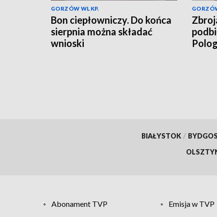
GORZÓW WLKP.
GORZÓW
Bon ciepłowniczy. Do końca
Zbroj
sierpnia można składać
podbi
wnioski
Polo
BIAŁYSTOK
/
BYDGO
OLSZTY
Abonament TVP
Emisja w TVP