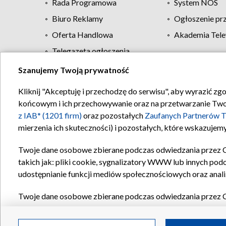
Rada Programowa
System NOS
Biuro Reklamy
Ogłoszenie pr
Oferta Handlowa
Akademia Tele
Telegazeta ogłoszenia
Szanujemy Twoją prywatność
Regulamin TVP
Kliknij "Akceptuję i przechodzę do serwisu", aby wyrazić zg
końcowym i ich przechowywanie oraz na przetwarzanie Twoich
z IAB* (1201 firm)
oraz pozostałych
Zaufanych Partnerów T
mierzenia ich skuteczności) i pozostałych, które wskazujemy
Twoje dane osobowe zbierane podczas odwiedzania przez 
takich jak: pliki cookie, sygnalizatory WWW lub innych pod
udostępnianie funkcji mediów społecznościowych oraz anali
Twoje dane osobowe zbierane podczas odwiedzania przez 
plików cookie, informacje o Twoich wyszukiwaniach w serwi
Partnerów TVP
dla realizacji następujących celów i funkc