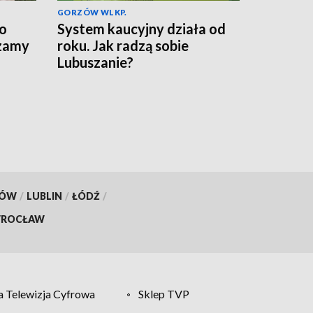
GORZÓW WLKP.
do
System kaucyjny działa od
szamy
roku. Jak radzą sobie
Lubuszanie?
KÓW
/
LUBLIN
/
ŁÓDŹ
/
ROCŁAW
 Telewizja Cyfrowa
Sklep TVP