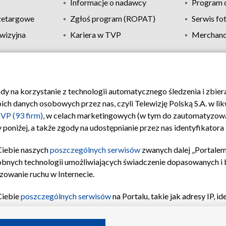
Informacje o nadawcy
Program d
zetargowe
Zgłoś program (ROPAT)
Serwis fo
wizyjna
Kariera w TVP
Merchandi
Polityka prywatności
Moje zgody
Pomoc
Biuro re
ody na korzystanie z technologii automatycznego śledzenia i zbie
 danych osobowych przez nas, czyli Telewizję Polską S.A. w likw
VP (93 firm)
, w celach marketingowych (w tym do zautomatyzow
 poniżej, a także zgody na udostępnianie przez nas identyfikator
Ciebie naszych
poszczególnych serwisów
zwanych dalej „Portalem
obnych technologii umożliwiających świadczenie dopasowanych i be
zowanie ruchu w Internecie.
Ciebie
poszczególnych serwisów
na Portalu, takie jak adresy IP, 
sach Portalu czy historia odwiedzin będą przetwarzane przez TV
ji: przechowywania informacji na urządzeniu lub dostęp do nich,
©2026 Telewizja Polska S.A. w likwidacji