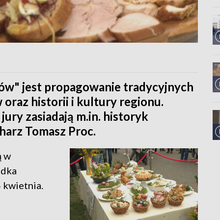
ów" jest propagowanie tradycyjnych
raz historii i kultury regionu.
jury zasiadają m.in. historyk
harz Tomasz Proc.
ą w
odka
 kwietnia.