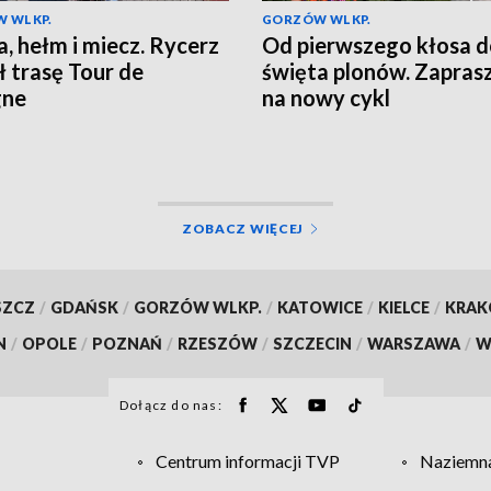
 WLKP.
GORZÓW WLKP.
a, hełm i miecz. Rycerz
Od pierwszego kłosa 
ł trasę Tour de
święta plonów. Zapra
gne
na nowy cykl
ZOBACZ WIĘCEJ
SZCZ
/
GDAŃSK
/
GORZÓW WLKP.
/
KATOWICE
/
KIELCE
/
KRA
N
/
OPOLE
/
POZNAŃ
/
RZESZÓW
/
SZCZECIN
/
WARSZAWA
/
W
Dołącz do nas:
Centrum informacji TVP
Naziemna