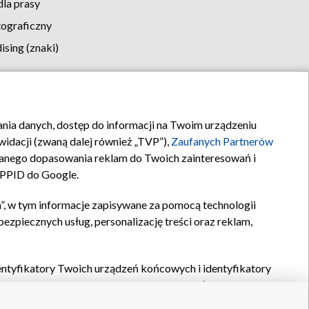
la prasy
tograficzny
sing (znaki)
klamy
Kontakt
rania danych, dostęp do informacji na Twoim urządzeniu
idacji (zwaną dalej również „TVP”),
Zaufanych Partnerów
anego dopasowania reklam do Twoich zainteresowań i
a PPID do Google.
”, w tym informacje zapisywane za pomocą technologii
zpiecznych usług, personalizację treści oraz reklam,
identyfikatory Twoich urządzeń końcowych i identyfikatory
P,
Zaufanych Partnerów z IAB
oraz pozostałych
Zaufanych
 wyboru podstawowych reklam, wyboru spersonalizowanych