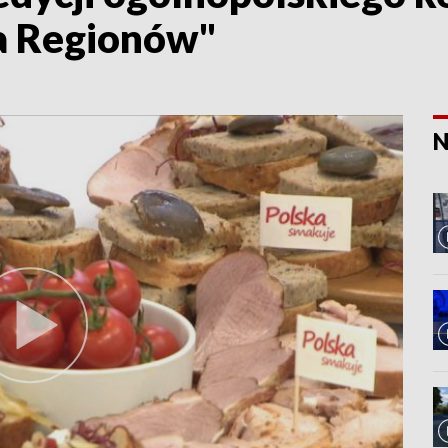
a Regionów"
N