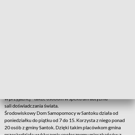
znajdują się nowoczesne pracownie. I chociaż nie są zbyt
duże, to dzięki temu, że jest ich kilka, każdy podopieczny
znajdzie tu coś dla siebie.
Dużym powodzeniem wśród podopiecznych cieszą się
zajęcia w pracowni krawieckiej. Jak się okazuje, nie są zbyt
skomplikowane. Wystarczy krok po kroku wykonywać
polecenia instruktorki.
Uczestnicy warsztatów mają teraz do dyspozycji 8 sal. W
każdej jest też kącik do majsterkowania. Dzięki temu w
rodzinnej atmosferze podopieczni zdobywają tam nowe
umiejętności. A kiedy przychodzi zmęczenie, regenerują się
w przyjaznej - także osobom w spektrum autyzmu -
sali doświadczania świata.
Środowiskowy Dom Samopomocy w Santoku działa od
poniedziałku do piątku od 7 do 15. Korzysta z niego ponad
20 osób z gminy Santok. Dzięki takim placówkom gmina
przeciwdziała wykluczeniu społecznemu mieszkańców z