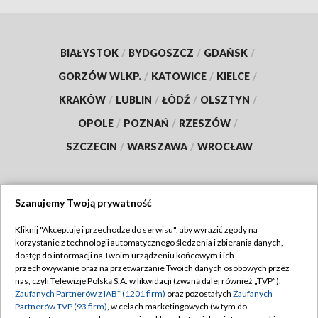
BIAŁYSTOK
/
BYDGOSZCZ
/
GDAŃSK
/
GORZÓW WLKP.
/
KATOWICE
/
KIELCE
/
KRAKÓW
/
LUBLIN
/
ŁÓDŹ
/
OLSZTYN
/
OPOLE
/
POZNAŃ
/
RZESZÓW
/
SZCZECIN
/
WARSZAWA
/
WROCŁAW
Szanujemy Twoją prywatność
Dołącz do nas:
Kliknij "Akceptuję i przechodzę do serwisu", aby wyrazić zgody na
korzystanie z technologii automatycznego śledzenia i zbierania danych,
TVP
dostęp do informacji na Twoim urządzeniu końcowym i ich
Abonament TVP
przechowywanie oraz na przetwarzanie Twoich danych osobowych przez
Regulamin TVP
nas, czyli Telewizję Polską S.A. w likwidacji (zwaną dalej również „TVP”),
Emisja w TVP
Polityka prywatności
Zaufanych Partnerów z IAB* (1201 firm)
oraz pozostałych
Zaufanych
Partnerów TVP (93 firm)
, w celach marketingowych (w tym do
Centrum informacji TVP
Moje zgody