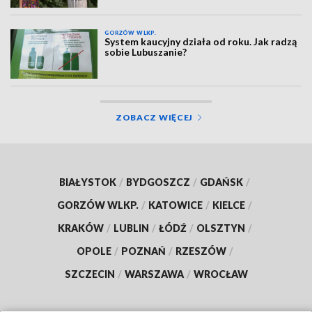
GORZÓW WLKP.
System kaucyjny działa od roku. Jak radzą
sobie Lubuszanie?
ZOBACZ WIĘCEJ
BIAŁYSTOK
/
BYDGOSZCZ
/
GDAŃSK
/
GORZÓW WLKP.
/
KATOWICE
/
KIELCE
/
KRAKÓW
/
LUBLIN
/
ŁÓDŹ
/
OLSZTYN
/
OPOLE
/
POZNAŃ
/
RZESZÓW
/
SZCZECIN
/
WARSZAWA
/
WROCŁAW