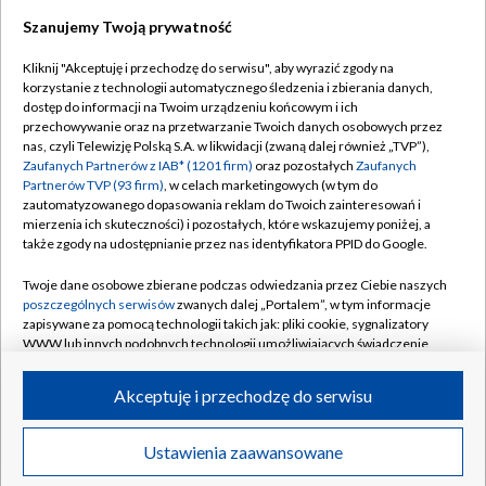
Szanujemy Twoją prywatność
Dołącz do nas:
Kliknij "Akceptuję i przechodzę do serwisu", aby wyrazić zgody na
korzystanie z technologii automatycznego śledzenia i zbierania danych,
TVP
dostęp do informacji na Twoim urządzeniu końcowym i ich
Abonament TVP
przechowywanie oraz na przetwarzanie Twoich danych osobowych przez
Regulamin TVP
nas, czyli Telewizję Polską S.A. w likwidacji (zwaną dalej również „TVP”),
Emisja w TVP
Polityka prywatności
Zaufanych Partnerów z IAB* (1201 firm)
oraz pozostałych
Zaufanych
Partnerów TVP (93 firm)
, w celach marketingowych (w tym do
Centrum informacji TVP
Moje zgody
zautomatyzowanego dopasowania reklam do Twoich zainteresowań i
mierzenia ich skuteczności) i pozostałych, które wskazujemy poniżej, a
Naziemna Telewizja Cyfrowa
Pomoc
także zgody na udostępnianie przez nas identyfikatora PPID do Google.
Sklep TVP
Biuro reklamy
Twoje dane osobowe zbierane podczas odwiedzania przez Ciebie naszych
Rada Programowa
Kontakt
poszczególnych serwisów
zwanych dalej „Portalem”, w tym informacje
zapisywane za pomocą technologii takich jak: pliki cookie, sygnalizatory
System NOS
WWW lub innych podobnych technologii umożliwiających świadczenie
dopasowanych i bezpiecznych usług, personalizację treści oraz reklam,
Informacje o nadawcy
Kanały
udostępnianie funkcji mediów społecznościowych oraz analizowanie
Akceptuję i przechodzę do serwisu
ruchu w Internecie.
Program dla prasy
©2026 Telewizja Polska S.A. w likwidacji
Biuro Reklamy
Twoje dane osobowe zbierane podczas odwiedzania przez Ciebie
Ustawienia zaawansowane
poszczególnych serwisów
na Portalu, takie jak adresy IP, identyfikatory
Ogłoszenie przetargowe
Twoich urządzeń końcowych i identyfikatory plików cookie, informacje o