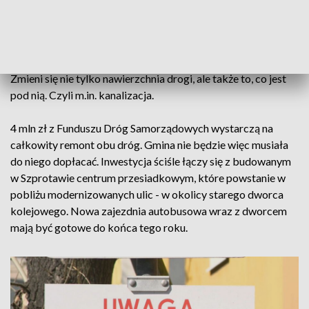
Kopernika zostanie wbita w najbliższych miesiącach, a do
końca roku samochody i rowery będą jeździć już po nowej
nawierzchni.
Zmieni się nie tylko nawierzchnia drogi, ale także to, co jest
pod nią. Czyli m.in. kanalizacja.
4 mln zł z Funduszu Dróg Samorządowych wystarczą na
całkowity remont obu dróg. Gmina nie będzie więc musiała
do niego dopłacać. Inwestycja ściśle łączy się z budowanym
w Szprotawie centrum przesiadkowym, które powstanie w
pobliżu modernizowanych ulic - w okolicy starego dworca
kolejowego. Nowa zajezdnia autobusowa wraz z dworcem
mają być gotowe do końca tego roku.