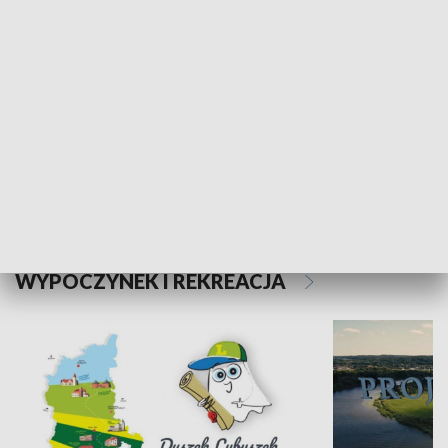
Kalejdoskop
Sołtys na med
WYPOCZYNEK I REKREACJA