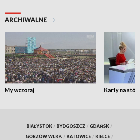
ARCHIWALNE
My wczoraj
Karty na stół:
BIAŁYSTOK
/
BYDGOSZCZ
/
GDAŃSK
/
GORZÓW WLKP.
/
KATOWICE
/
KIELCE
/