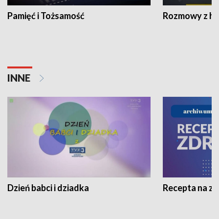
Pamięć i Tożsamość
Rozmowy z his
INNE
Dzień babci i dziadka
Recepta na z