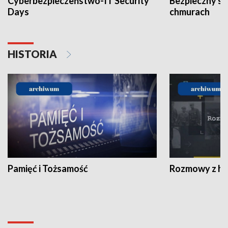
Cyberbezpieczeństwo-IT Security
Bezpieczny s
Days
chmurach
HISTORIA
Pamięć i Tożsamość
Rozmowy z his