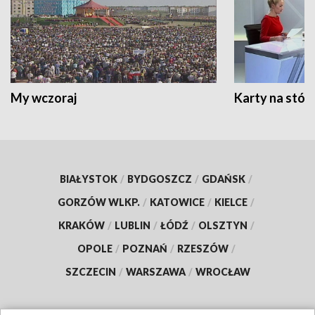
My wczoraj
Karty na stół:
BIAŁYSTOK
/
BYDGOSZCZ
/
GDAŃSK
/
GORZÓW WLKP.
/
KATOWICE
/
KIELCE
/
KRAKÓW
/
LUBLIN
/
ŁÓDŹ
/
OLSZTYN
/
OPOLE
/
POZNAŃ
/
RZESZÓW
/
SZCZECIN
/
WARSZAWA
/
WROCŁAW