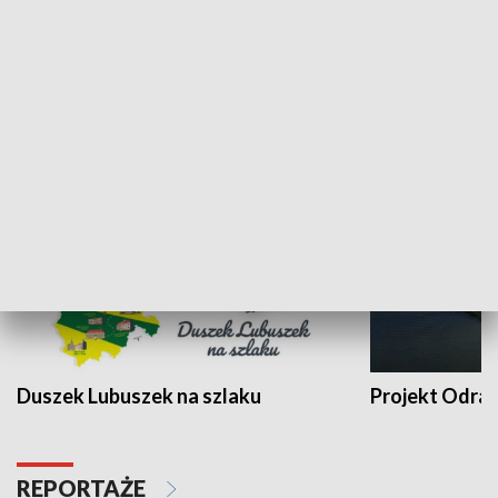
Kalejdoskop
Sołtys na med
WYPOCZYNEK I REKREACJA
Duszek Lubuszek na szlaku
Projekt Odra
REPORTAŻE