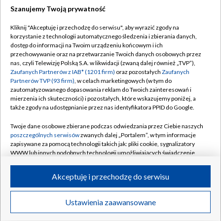
Szanujemy Twoją prywatność
Dołącz do nas:
Kliknij "Akceptuję i przechodzę do serwisu", aby wyrazić zgody na
korzystanie z technologii automatycznego śledzenia i zbierania danych,
TVP
dostęp do informacji na Twoim urządzeniu końcowym i ich
Abonament TVP
przechowywanie oraz na przetwarzanie Twoich danych osobowych przez
Regulamin TVP
nas, czyli Telewizję Polską S.A. w likwidacji (zwaną dalej również „TVP”),
Emisja w TVP
Polityka prywatności
Zaufanych Partnerów z IAB* (1201 firm)
oraz pozostałych
Zaufanych
Partnerów TVP (93 firm)
, w celach marketingowych (w tym do
Centrum informacji TVP
Moje zgody
zautomatyzowanego dopasowania reklam do Twoich zainteresowań i
mierzenia ich skuteczności) i pozostałych, które wskazujemy poniżej, a
Naziemna Telewizja Cyfrowa
Pomoc
także zgody na udostępnianie przez nas identyfikatora PPID do Google.
Sklep TVP
Biuro reklamy
Twoje dane osobowe zbierane podczas odwiedzania przez Ciebie naszych
Rada Programowa
Kontakt
poszczególnych serwisów
zwanych dalej „Portalem”, w tym informacje
zapisywane za pomocą technologii takich jak: pliki cookie, sygnalizatory
System NOS
WWW lub innych podobnych technologii umożliwiających świadczenie
dopasowanych i bezpiecznych usług, personalizację treści oraz reklam,
Informacje o nadawcy
Kanały
udostępnianie funkcji mediów społecznościowych oraz analizowanie
Akceptuję i przechodzę do serwisu
ruchu w Internecie.
Program dla prasy
©2026 Telewizja Polska S.A. w likwidacji
Biuro Reklamy
Twoje dane osobowe zbierane podczas odwiedzania przez Ciebie
Ustawienia zaawansowane
poszczególnych serwisów
na Portalu, takie jak adresy IP, identyfikatory
Ogłoszenie przetargowe
Twoich urządzeń końcowych i identyfikatory plików cookie, informacje o