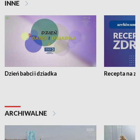
INNE
Dzień babci i dziadka
Recepta na z
ARCHIWALNE