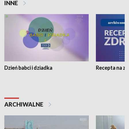
INNE
Dzień babci i dziadka
Recepta na z
ARCHIWALNE