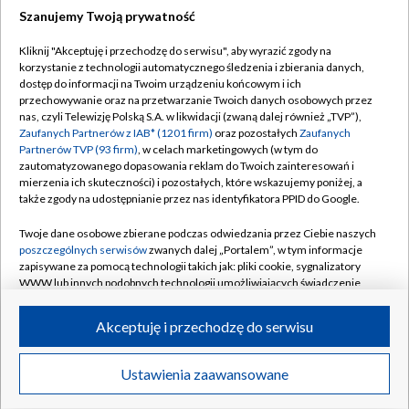
Szanujemy Twoją prywatność
Dołącz do nas:
Kliknij "Akceptuję i przechodzę do serwisu", aby wyrazić zgody na
korzystanie z technologii automatycznego śledzenia i zbierania danych,
TVP
dostęp do informacji na Twoim urządzeniu końcowym i ich
Abonament TVP
przechowywanie oraz na przetwarzanie Twoich danych osobowych przez
Regulamin TVP
nas, czyli Telewizję Polską S.A. w likwidacji (zwaną dalej również „TVP”),
Emisja w TVP
Polityka prywatności
Zaufanych Partnerów z IAB* (1201 firm)
oraz pozostałych
Zaufanych
Partnerów TVP (93 firm)
, w celach marketingowych (w tym do
Centrum informacji TVP
Moje zgody
zautomatyzowanego dopasowania reklam do Twoich zainteresowań i
mierzenia ich skuteczności) i pozostałych, które wskazujemy poniżej, a
Naziemna Telewizja Cyfrowa
Pomoc
także zgody na udostępnianie przez nas identyfikatora PPID do Google.
Sklep TVP
Biuro reklamy
Twoje dane osobowe zbierane podczas odwiedzania przez Ciebie naszych
Rada Programowa
Kontakt
poszczególnych serwisów
zwanych dalej „Portalem”, w tym informacje
zapisywane za pomocą technologii takich jak: pliki cookie, sygnalizatory
System NOS
WWW lub innych podobnych technologii umożliwiających świadczenie
dopasowanych i bezpiecznych usług, personalizację treści oraz reklam,
Informacje o nadawcy
Kanały
udostępnianie funkcji mediów społecznościowych oraz analizowanie
Akceptuję i przechodzę do serwisu
ruchu w Internecie.
Program dla prasy
©2026 Telewizja Polska S.A. w likwidacji
Biuro Reklamy
Twoje dane osobowe zbierane podczas odwiedzania przez Ciebie
Ustawienia zaawansowane
poszczególnych serwisów
na Portalu, takie jak adresy IP, identyfikatory
Ogłoszenie przetargowe
Twoich urządzeń końcowych i identyfikatory plików cookie, informacje o