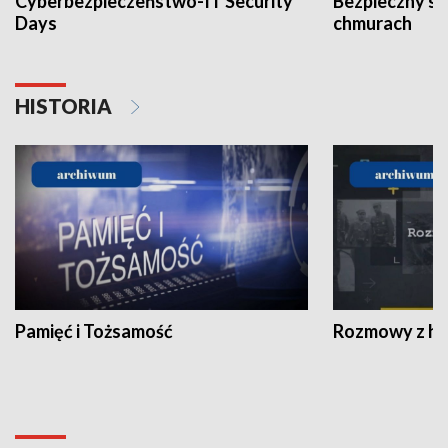
Cyberbezpieczeństwo-IT Security
Bezpieczny s
Days
chmurach
HISTORIA
Pamięć i Tożsamość
Rozmowy z his