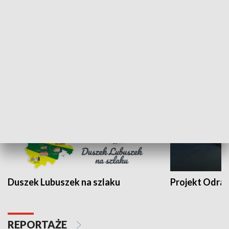
Kalejdoskop
Sołtys na med
WYPOCZYNEK I REKREACJA
Duszek Lubuszek na szlaku
Projekt Odra
REPORTAŻE