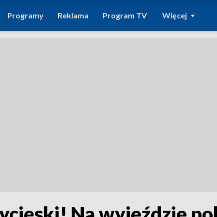
Programy
Reklama
Program TV
Więcej
ycięski! Na wyjeździe po