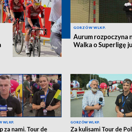
GORZÓW WLKP.
Aurum rozpoczyna n
a
Walka o Superligę ju
 WLKP.
GORZÓW WLKP.
ap za nami. Tour de
Za kulisami Tour de Po