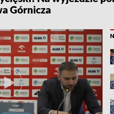
a Górnicza
N