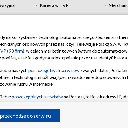
wizyjna
Kariera w TVP
Merchandi
Polityka prywatności
Moje zgody
Pomoc
Biuro re
ody na korzystanie z technologii automatycznego śledzenia i zbie
 danych osobowych przez nas, czyli Telewizję Polską S.A. w likw
VP (93 firm)
, w celach marketingowych (w tym do zautomatyzow
 poniżej, a także zgody na udostępnianie przez nas identyfikator
Ciebie naszych
poszczególnych serwisów
zwanych dalej „Portalem
obnych technologii umożliwiających świadczenie dopasowanych i be
zowanie ruchu w Internecie.
Ciebie
poszczególnych serwisów
na Portalu, takie jak adresy IP, 
sach Portalu czy historia odwiedzin będą przetwarzane przez TV
ji: przechowywania informacji na urządzeniu lub dostęp do nich,
©2026 Telewizja Polska S.A. w likwidacji
 przechodzę do serwisu
enia profilu spersonalizowanych treści, wyboru spersonalizowany
inii odbiorców, opracowywania i ulepszania produktów, zapewnie