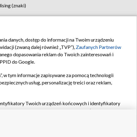
sing (znaki)
klamy
Kontakt
rania danych, dostęp do informacji na Twoim urządzeniu
idacji (zwaną dalej również „TVP”),
Zaufanych Partnerów
anego dopasowania reklam do Twoich zainteresowań i
a PPID do Google.
”, w tym informacje zapisywane za pomocą technologii
zpiecznych usług, personalizację treści oraz reklam,
identyfikatory Twoich urządzeń końcowych i identyfikatory
P,
Zaufanych Partnerów z IAB
oraz pozostałych
Zaufanych
 wyboru podstawowych reklam, wyboru spersonalizowanych
ch treści, pomiaru wydajności reklam, pomiaru wydajności
nia bezpieczeństwa, zapobiegania oszustwom i usuwania