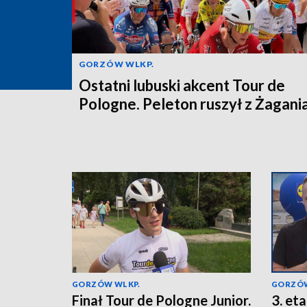
GORZÓW WLKP.
Ostatni lubuski akcent Tour de
Pologne. Peleton ruszył z Żagani
GORZÓW WLKP.
GORZÓW
Finał Tour de Pologne Junior.
3. et