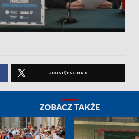
UDOSTĘPNIJ NA X
ZOBACZ TAKŻE