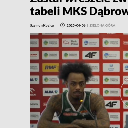
tabeli MKS Dąbrow
Szymon Kozica
2025-04-06
|
ZIELONA GÓRA