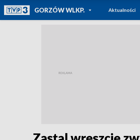
POWRÓT DO
GORZÓW WLKP.
Aktualności
TVP REGIONY
Zastal wreszcie zw