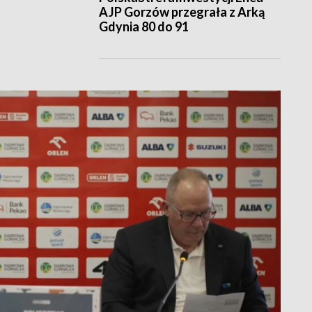
AJP Gorzów przegrała z Arką
Gdynia 80 do 91