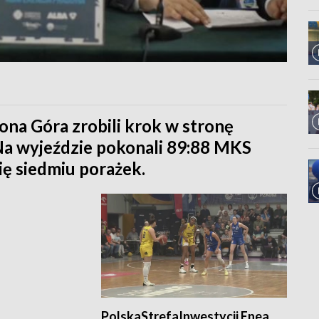
ona Góra zrobili krok w stronę
 Na wyjeździe pokonali 89:88 MKS
ę siedmiu porażek.
PolskaStrefaInwestycji Enea