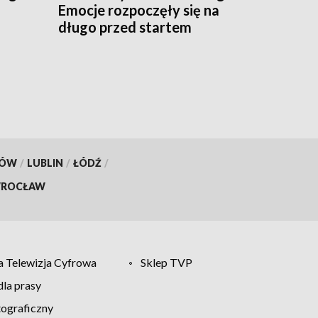
Emocje rozpoczęły się na
długo przed startem
KÓW
/
LUBLIN
/
ŁÓDŹ
/
ROCŁAW
 Telewizja Cyfrowa
Sklep TVP
la prasy
tograficzny