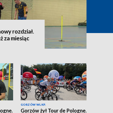
owy rozdział.
ż za miesiąc
GORZÓW WLKP.
logne.
Gorzów żył Tour de Pologne.