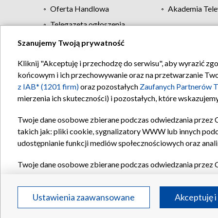
Oferta Handlowa
Akademia Tele
Telegazeta ogłoszenia
Szanujemy Twoją prywatność
Regulamin TVP
Kliknij "Akceptuję i przechodzę do serwisu", aby wyrazić zg
końcowym i ich przechowywanie oraz na przetwarzanie Twoich
z IAB* (1201 firm)
oraz pozostałych
Zaufanych Partnerów T
mierzenia ich skuteczności) i pozostałych, które wskazujemy
Twoje dane osobowe zbierane podczas odwiedzania przez 
takich jak: pliki cookie, sygnalizatory WWW lub innych pod
udostępnianie funkcji mediów społecznościowych oraz anali
Twoje dane osobowe zbierane podczas odwiedzania przez 
plików cookie, informacje o Twoich wyszukiwaniach w serwi
Partnerów TVP
dla realizacji następujących celów i funkc
Ustawienia zaawansowane
Akceptuję i
reklam, tworzenia profilu spersonalizowanych reklam, tworz
treści, stosowania badań rynkowych w celu generowania op