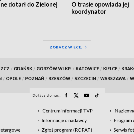
ne dotarł do Zielonej
O trasie opowiada jej
koordynator
ZOBACZ WIĘCEJ
SZCZ
/
GDAŃSK
/
GORZÓW WLKP.
/
KATOWICE
/
KIELCE
/
KRA
N
/
OPOLE
/
POZNAŃ
/
RZESZÓW
/
SZCZECIN
/
WARSZAWA
/
W
Dołącz do nas:
Centrum informacji TVP
Naziemna
Informacje o nadawcy
Program d
zetargowe
Zgłoś program (ROPAT)
Serwis fo