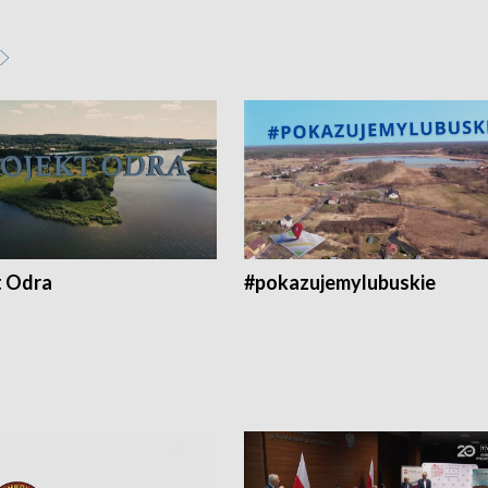
t Odra
#pokazujemylubuskie