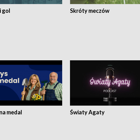
 gol
Skróty meczów
 na medal
Światy Agaty