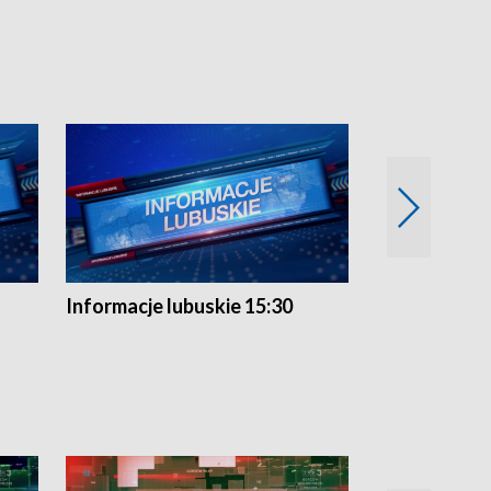
Informacje lubuskie 15:30
Przegląd ty