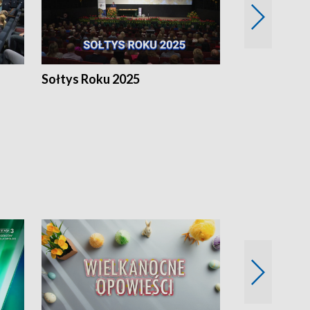
h
Sołtys Roku 2025
20 lat minęł
Wlkp.