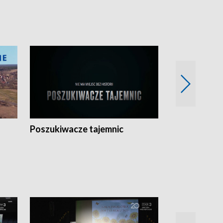
Poszukiwacze tajemnic
Kostrzyn na 