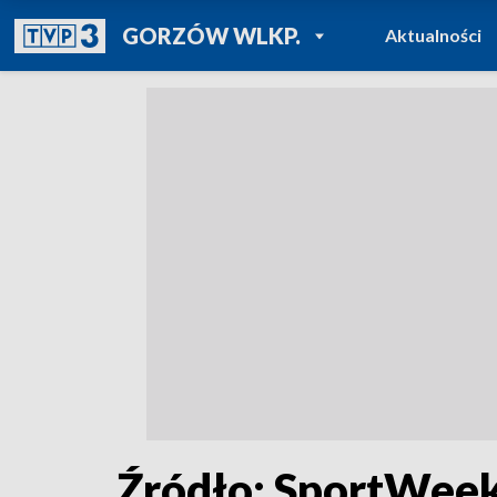
POWRÓT DO
GORZÓW WLKP.
Aktualności
TVP REGIONY
Źródło: SportWeek