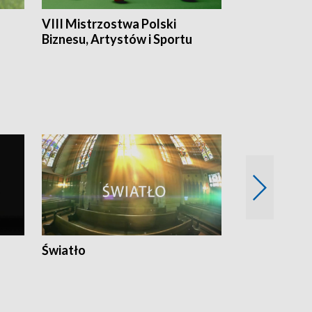
VIII Mistrzostwa Polski
Cztery kwar
Biznesu, Artystów i Sportu
Światło
Nowy adres