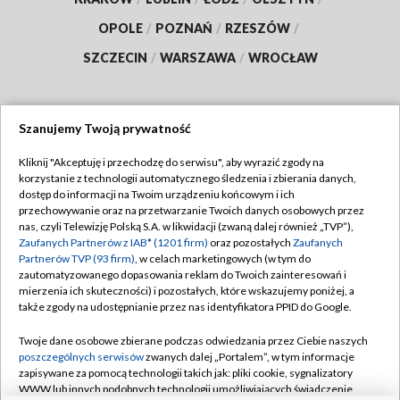
OPOLE
/
POZNAŃ
/
RZESZÓW
/
SZCZECIN
/
WARSZAWA
/
WROCŁAW
Szanujemy Twoją prywatność
Dołącz do nas:
Kliknij "Akceptuję i przechodzę do serwisu", aby wyrazić zgody na
korzystanie z technologii automatycznego śledzenia i zbierania danych,
TVP
dostęp do informacji na Twoim urządzeniu końcowym i ich
Abonament TVP
przechowywanie oraz na przetwarzanie Twoich danych osobowych przez
Regulamin TVP
nas, czyli Telewizję Polską S.A. w likwidacji (zwaną dalej również „TVP”),
Emisja w TVP
Polityka prywatności
Zaufanych Partnerów z IAB* (1201 firm)
oraz pozostałych
Zaufanych
Partnerów TVP (93 firm)
, w celach marketingowych (w tym do
Centrum informacji TVP
Moje zgody
zautomatyzowanego dopasowania reklam do Twoich zainteresowań i
mierzenia ich skuteczności) i pozostałych, które wskazujemy poniżej, a
Naziemna Telewizja Cyfrowa
Pomoc
także zgody na udostępnianie przez nas identyfikatora PPID do Google.
Sklep TVP
Biuro reklamy
Twoje dane osobowe zbierane podczas odwiedzania przez Ciebie naszych
Rada Programowa
Kontakt
poszczególnych serwisów
zwanych dalej „Portalem”, w tym informacje
zapisywane za pomocą technologii takich jak: pliki cookie, sygnalizatory
System NOS
WWW lub innych podobnych technologii umożliwiających świadczenie