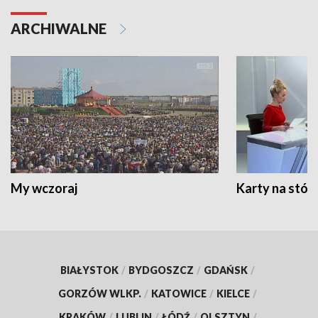
ARCHIWALNE
My wczoraj
Karty na stół:
BIAŁYSTOK
/
BYDGOSZCZ
/
GDAŃSK
/
GORZÓW WLKP.
/
KATOWICE
/
KIELCE
/
KRAKÓW
/
LUBLIN
/
ŁÓDŹ
/
OLSZTYN
/