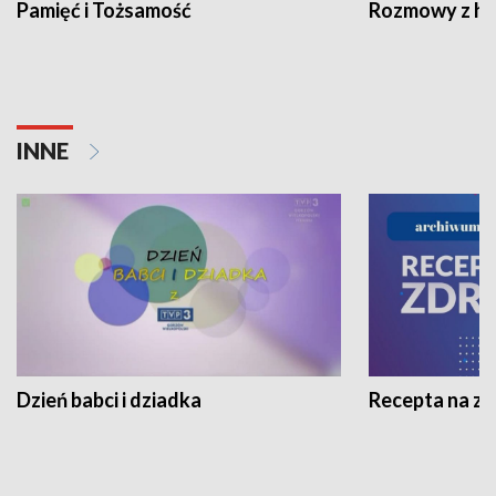
Pamięć i Tożsamość
Rozmowy z his
INNE
Dzień babci i dziadka
Recepta na z