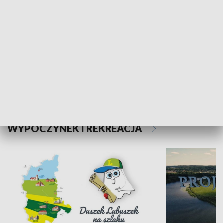
Kalejdoskop
Sołtys na med
WYPOCZYNEK I REKREACJA