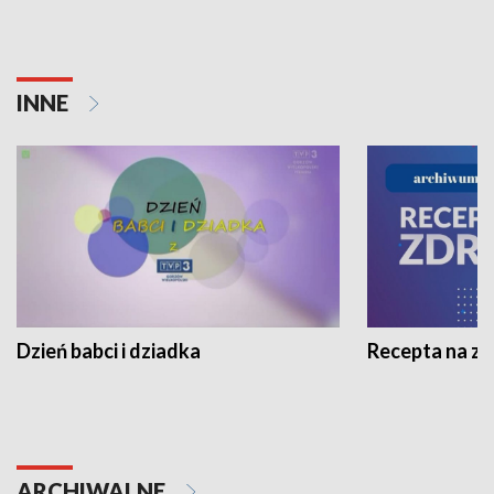
INNE
Dzień babci i dziadka
Recepta na z
ARCHIWALNE