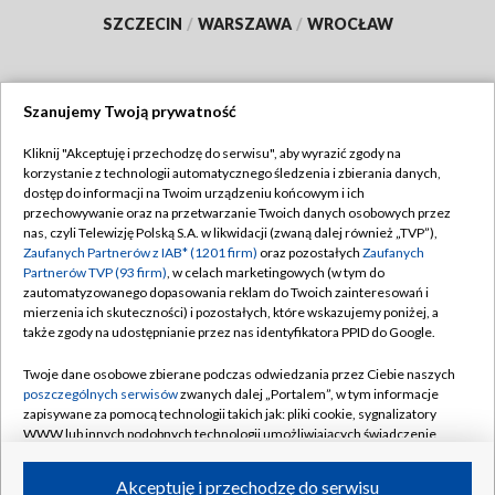
SZCZECIN
/
WARSZAWA
/
WROCŁAW
Szanujemy Twoją prywatność
Dołącz do nas:
Kliknij "Akceptuję i przechodzę do serwisu", aby wyrazić zgody na
korzystanie z technologii automatycznego śledzenia i zbierania danych,
TVP
dostęp do informacji na Twoim urządzeniu końcowym i ich
Abonament TVP
przechowywanie oraz na przetwarzanie Twoich danych osobowych przez
Regulamin TVP
nas, czyli Telewizję Polską S.A. w likwidacji (zwaną dalej również „TVP”),
Emisja w TVP
Polityka prywatności
Zaufanych Partnerów z IAB* (1201 firm)
oraz pozostałych
Zaufanych
Partnerów TVP (93 firm)
, w celach marketingowych (w tym do
Centrum informacji TVP
Moje zgody
zautomatyzowanego dopasowania reklam do Twoich zainteresowań i
mierzenia ich skuteczności) i pozostałych, które wskazujemy poniżej, a
Naziemna Telewizja Cyfrowa
Pomoc
także zgody na udostępnianie przez nas identyfikatora PPID do Google.
Sklep TVP
Biuro reklamy
Twoje dane osobowe zbierane podczas odwiedzania przez Ciebie naszych
Rada Programowa
Kontakt
poszczególnych serwisów
zwanych dalej „Portalem”, w tym informacje
zapisywane za pomocą technologii takich jak: pliki cookie, sygnalizatory
System NOS
WWW lub innych podobnych technologii umożliwiających świadczenie
dopasowanych i bezpiecznych usług, personalizację treści oraz reklam,
Informacje o nadawcy
Kanały
udostępnianie funkcji mediów społecznościowych oraz analizowanie
Akceptuję i przechodzę do serwisu
ruchu w Internecie.