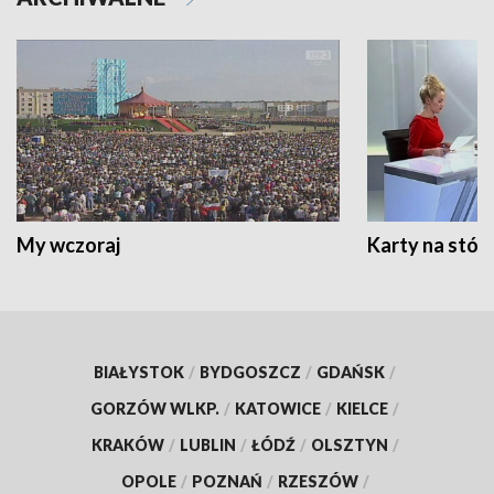
My wczoraj
Karty na stół:
BIAŁYSTOK
/
BYDGOSZCZ
/
GDAŃSK
/
GORZÓW WLKP.
/
KATOWICE
/
KIELCE
/
KRAKÓW
/
LUBLIN
/
ŁÓDŹ
/
OLSZTYN
/
OPOLE
/
POZNAŃ
/
RZESZÓW
/