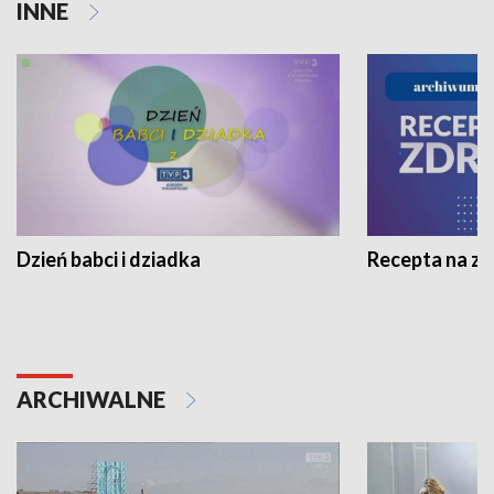
INNE
Dzień babci i dziadka
Recepta na z
ARCHIWALNE