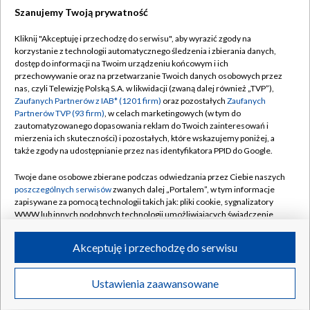
Szanujemy Twoją prywatność
Dołącz do nas:
Kliknij "Akceptuję i przechodzę do serwisu", aby wyrazić zgody na
korzystanie z technologii automatycznego śledzenia i zbierania danych,
TVP
dostęp do informacji na Twoim urządzeniu końcowym i ich
Abonament TVP
przechowywanie oraz na przetwarzanie Twoich danych osobowych przez
Regulamin TVP
nas, czyli Telewizję Polską S.A. w likwidacji (zwaną dalej również „TVP”),
Emisja w TVP
Polityka prywatności
Zaufanych Partnerów z IAB* (1201 firm)
oraz pozostałych
Zaufanych
Partnerów TVP (93 firm)
, w celach marketingowych (w tym do
Centrum informacji TVP
Moje zgody
zautomatyzowanego dopasowania reklam do Twoich zainteresowań i
mierzenia ich skuteczności) i pozostałych, które wskazujemy poniżej, a
Naziemna Telewizja Cyfrowa
Pomoc
także zgody na udostępnianie przez nas identyfikatora PPID do Google.
Sklep TVP
Biuro reklamy
Twoje dane osobowe zbierane podczas odwiedzania przez Ciebie naszych
Rada Programowa
Kontakt
poszczególnych serwisów
zwanych dalej „Portalem”, w tym informacje
zapisywane za pomocą technologii takich jak: pliki cookie, sygnalizatory
System NOS
WWW lub innych podobnych technologii umożliwiających świadczenie
dopasowanych i bezpiecznych usług, personalizację treści oraz reklam,
Informacje o nadawcy
Kanały
udostępnianie funkcji mediów społecznościowych oraz analizowanie
Akceptuję i przechodzę do serwisu
ruchu w Internecie.
Program dla prasy
©2026 Telewizja Polska S.A. w likwidacji
Biuro Reklamy
Twoje dane osobowe zbierane podczas odwiedzania przez Ciebie
Ustawienia zaawansowane
poszczególnych serwisów
na Portalu, takie jak adresy IP, identyfikatory
Ogłoszenie przetargowe
Twoich urządzeń końcowych i identyfikatory plików cookie, informacje o