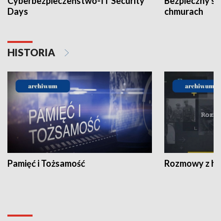
Cyberbezpieczeństwo-IT Security
Bezpieczny s
Days
chmurach
HISTORIA
Pamięć i Tożsamość
Rozmowy z his