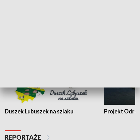
Kalejdoskop
Sołtys na med
WYPOCZYNEK I REKREACJA
Duszek Lubuszek na szlaku
Projekt Odra
REPORTAŻE