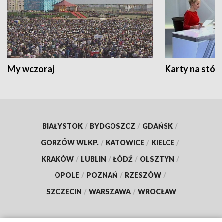
My wczoraj
Karty na stół:
BIAŁYSTOK
/
BYDGOSZCZ
/
GDAŃSK
/
GORZÓW WLKP.
/
KATOWICE
/
KIELCE
/
KRAKÓW
/
LUBLIN
/
ŁÓDŹ
/
OLSZTYN
/
OPOLE
/
POZNAŃ
/
RZESZÓW
/
SZCZECIN
/
WARSZAWA
/
WROCŁAW