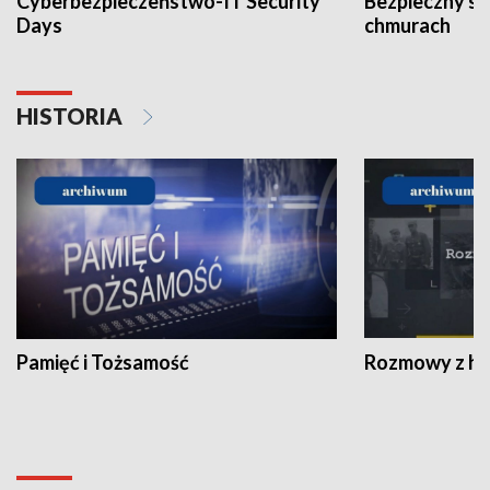
Cyberbezpieczeństwo-IT Security
Bezpieczny s
Days
chmurach
HISTORIA
Pamięć i Tożsamość
Rozmowy z his