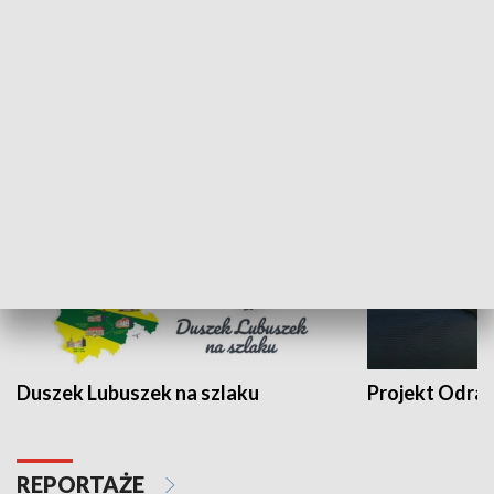
Kalejdoskop
Sołtys na med
WYPOCZYNEK I REKREACJA
Duszek Lubuszek na szlaku
Projekt Odra
REPORTAŻE