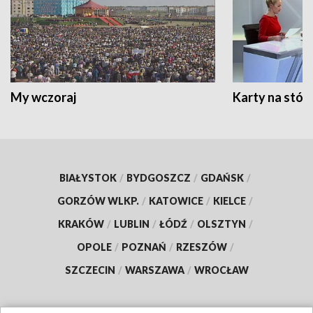
My wczoraj
Karty na stół:
BIAŁYSTOK
/
BYDGOSZCZ
/
GDAŃSK
/
GORZÓW WLKP.
/
KATOWICE
/
KIELCE
/
KRAKÓW
/
LUBLIN
/
ŁÓDŹ
/
OLSZTYN
/
OPOLE
/
POZNAŃ
/
RZESZÓW
/
SZCZECIN
/
WARSZAWA
/
WROCŁAW