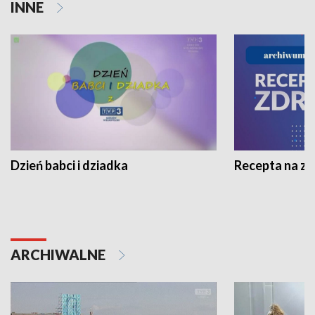
INNE
Dzień babci i dziadka
Recepta na z
ARCHIWALNE