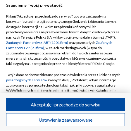
Szanujemy Twoją prywatność
Dołącz do nas:
Kliknij "Akceptuję i przechodzę do serwisu", aby wyrazić zgody na
korzystanie z technologii automatycznego śledzenia i zbierania danych,
TVP
dostęp do informacji na Twoim urządzeniu końcowym i ich
Abonament TVP
przechowywanie oraz na przetwarzanie Twoich danych osobowych przez
Regulamin TVP
nas, czyli Telewizję Polską S.A. w likwidacji (zwaną dalej również „TVP”),
Emisja w TVP
Polityka prywatności
Zaufanych Partnerów z IAB* (1201 firm)
oraz pozostałych
Zaufanych
Partnerów TVP (93 firm)
, w celach marketingowych (w tym do
Centrum informacji TVP
Moje zgody
zautomatyzowanego dopasowania reklam do Twoich zainteresowań i
mierzenia ich skuteczności) i pozostałych, które wskazujemy poniżej, a
Naziemna Telewizja Cyfrowa
Pomoc
także zgody na udostępnianie przez nas identyfikatora PPID do Google.
Sklep TVP
Biuro reklamy
Twoje dane osobowe zbierane podczas odwiedzania przez Ciebie naszych
Rada Programowa
Kontakt
poszczególnych serwisów
zwanych dalej „Portalem”, w tym informacje
zapisywane za pomocą technologii takich jak: pliki cookie, sygnalizatory
System NOS
WWW lub innych podobnych technologii umożliwiających świadczenie
dopasowanych i bezpiecznych usług, personalizację treści oraz reklam,
Informacje o nadawcy
Kanały
udostępnianie funkcji mediów społecznościowych oraz analizowanie
Akceptuję i przechodzę do serwisu
ruchu w Internecie.
Program dla prasy
©2026 Telewizja Polska S.A. w likwidacji
Biuro Reklamy
Twoje dane osobowe zbierane podczas odwiedzania przez Ciebie
Ustawienia zaawansowane
poszczególnych serwisów
na Portalu, takie jak adresy IP, identyfikatory
Ogłoszenie przetargowe
Twoich urządzeń końcowych i identyfikatory plików cookie, informacje o