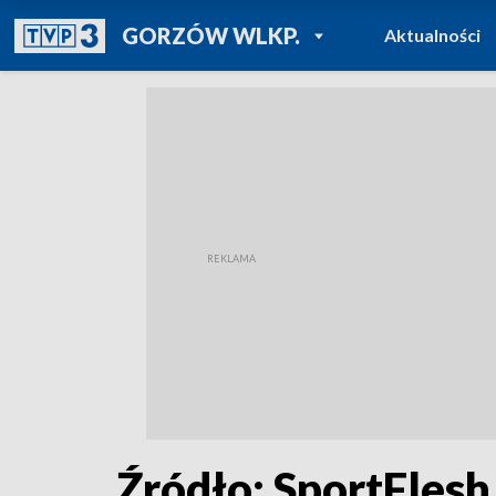
POWRÓT DO
GORZÓW WLKP.
Aktualności
TVP REGIONY
Źródło: SportFlesh