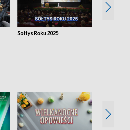
h
Sołtys Roku 2025
20 lat minęł
Wlkp.