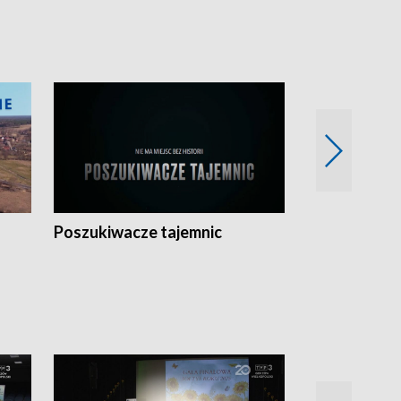
Poszukiwacze tajemnic
Kostrzyn na 