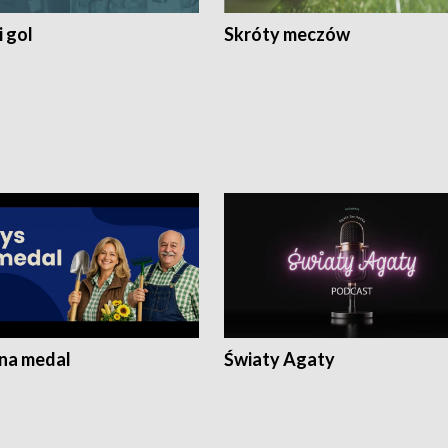
 gol
Skróty meczów
 na medal
Światy Agaty