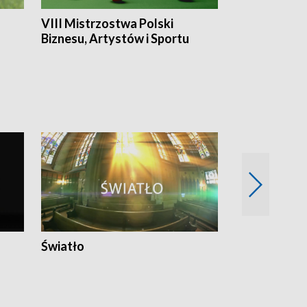
VIII Mistrzostwa Polski
Cztery kwar
Biznesu, Artystów i Sportu
Światło
Nowy adres