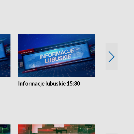
Informacje lubuskie 15:30
Przegląd ty