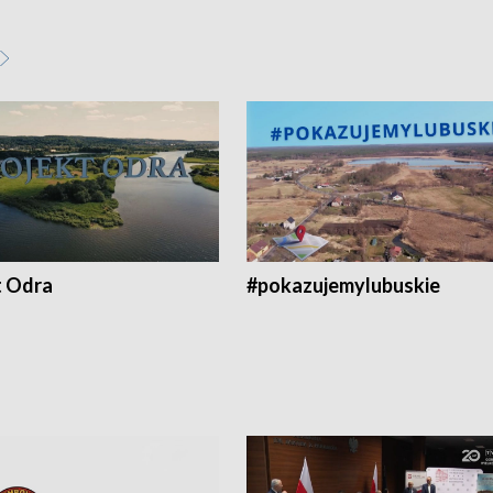
t Odra
#pokazujemylubuskie