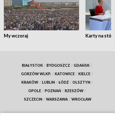
My wczoraj
Karty na stół:
BIAŁYSTOK
/
BYDGOSZCZ
/
GDAŃSK
/
GORZÓW WLKP.
/
KATOWICE
/
KIELCE
/
KRAKÓW
/
LUBLIN
/
ŁÓDŹ
/
OLSZTYN
/
OPOLE
/
POZNAŃ
/
RZESZÓW
/
SZCZECIN
/
WARSZAWA
/
WROCŁAW