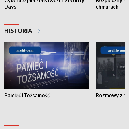
Cyberbezpieczeństwo-IT Security
Bezpieczny s
Days
chmurach
HISTORIA
Pamięć i Tożsamość
Rozmowy z his