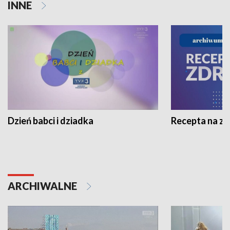
INNE
Dzień babci i dziadka
Recepta na z
ARCHIWALNE