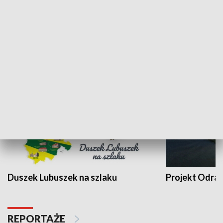
Kalejdoskop
Sołtys na med
WYPOCZYNEK I REKREACJA
Duszek Lubuszek na szlaku
Projekt Odra
REPORTAŻE