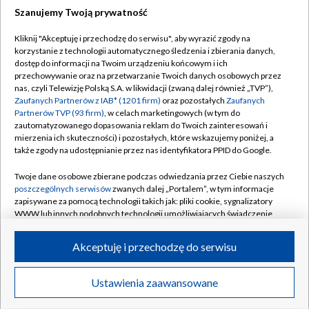
Szanujemy Twoją prywatność
Dołącz do nas:
Kliknij "Akceptuję i przechodzę do serwisu", aby wyrazić zgody na
korzystanie z technologii automatycznego śledzenia i zbierania danych,
TVP
dostęp do informacji na Twoim urządzeniu końcowym i ich
Abonament TVP
przechowywanie oraz na przetwarzanie Twoich danych osobowych przez
Regulamin TVP
nas, czyli Telewizję Polską S.A. w likwidacji (zwaną dalej również „TVP”),
Emisja w TVP
Polityka prywatności
Zaufanych Partnerów z IAB* (1201 firm)
oraz pozostałych
Zaufanych
Partnerów TVP (93 firm)
, w celach marketingowych (w tym do
Centrum informacji TVP
Moje zgody
zautomatyzowanego dopasowania reklam do Twoich zainteresowań i
mierzenia ich skuteczności) i pozostałych, które wskazujemy poniżej, a
Naziemna Telewizja Cyfrowa
Pomoc
także zgody na udostępnianie przez nas identyfikatora PPID do Google.
Sklep TVP
Biuro reklamy
Twoje dane osobowe zbierane podczas odwiedzania przez Ciebie naszych
Rada Programowa
Kontakt
poszczególnych serwisów
zwanych dalej „Portalem”, w tym informacje
zapisywane za pomocą technologii takich jak: pliki cookie, sygnalizatory
System NOS
WWW lub innych podobnych technologii umożliwiających świadczenie
dopasowanych i bezpiecznych usług, personalizację treści oraz reklam,
Informacje o nadawcy
Kanały
udostępnianie funkcji mediów społecznościowych oraz analizowanie
Akceptuję i przechodzę do serwisu
ruchu w Internecie.
Program dla prasy
©2026 Telewizja Polska S.A. w likwidacji
Biuro Reklamy
Twoje dane osobowe zbierane podczas odwiedzania przez Ciebie
Ustawienia zaawansowane
poszczególnych serwisów
na Portalu, takie jak adresy IP, identyfikatory
Ogłoszenie przetargowe
Twoich urządzeń końcowych i identyfikatory plików cookie, informacje o