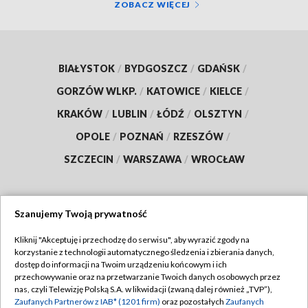
ZOBACZ WIĘCEJ
BIAŁYSTOK
/
BYDGOSZCZ
/
GDAŃSK
/
GORZÓW WLKP.
/
KATOWICE
/
KIELCE
/
KRAKÓW
/
LUBLIN
/
ŁÓDŹ
/
OLSZTYN
/
OPOLE
/
POZNAŃ
/
RZESZÓW
/
SZCZECIN
/
WARSZAWA
/
WROCŁAW
Szanujemy Twoją prywatność
Dołącz do nas:
Kliknij "Akceptuję i przechodzę do serwisu", aby wyrazić zgody na
korzystanie z technologii automatycznego śledzenia i zbierania danych,
TVP
dostęp do informacji na Twoim urządzeniu końcowym i ich
Abonament TVP
przechowywanie oraz na przetwarzanie Twoich danych osobowych przez
Regulamin TVP
nas, czyli Telewizję Polską S.A. w likwidacji (zwaną dalej również „TVP”),
Emisja w TVP
Polityka prywatności
Zaufanych Partnerów z IAB* (1201 firm)
oraz pozostałych
Zaufanych