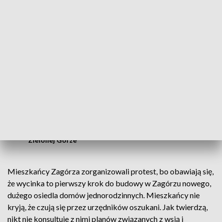
W związku z tym, że drzewostan, który
znajdował się na tej działce przekroczył
już swój wiek rębności - on musiał być
ścięty. Musi zostać zrealizowany zrąb
całkowity po to, żeby właśnie zachować
ten ekosystem. Właściciel musi w
przeciągu pięciu lat - i to nakazuje prawo -
odnowić ten drzewostan. To nie jest jego
dobrowolność. To jest jego obowiązkiem.
Elżbieta Nadstoga - naczelniczka Wydziału
Ochrony Środowiska Starostwa Powiatowego w
Zielonej Górze
Mieszkańcy Zagórza zorganizowali protest, bo obawiają się,
że wycinka to pierwszy krok do budowy w Zagórzu nowego,
dużego osiedla domów jednorodzinnych. Mieszkańcy nie
kryją, że czują się przez urzędników oszukani. Jak twierdzą,
nikt nie konsultuje z nimi planów związanych z wsią i