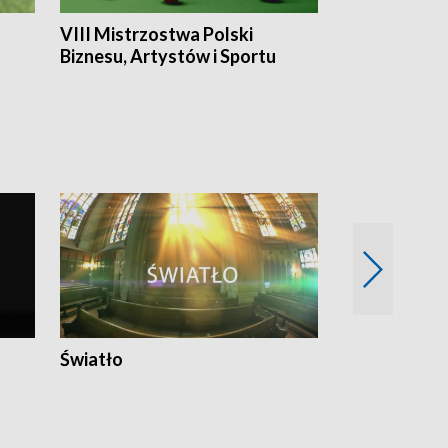
VIII Mistrzostwa Polski
Cztery kwar
Biznesu, Artystów i Sportu
Światło
Nowy adres