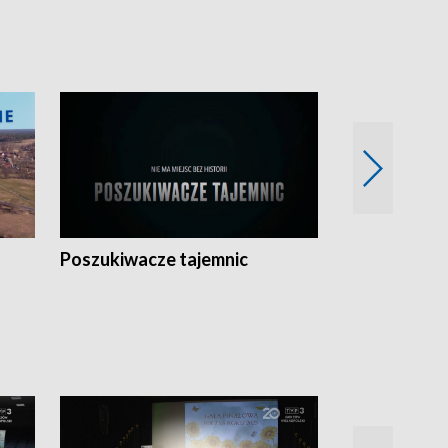
Poszukiwacze tajemnic
Kostrzyn na 