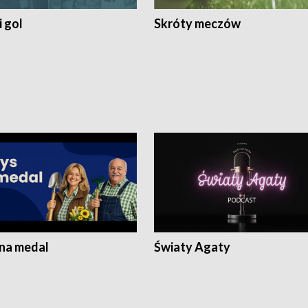
 gol
Skróty meczów
 na medal
Światy Agaty