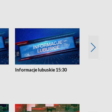
Informacje lubuskie 15:30
Przegląd ty