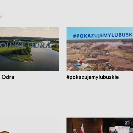
t Odra
#pokazujemylubuskie