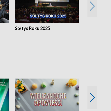
h
Sołtys Roku 2025
20 lat minęł
Wlkp.