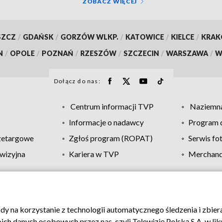
ZOBACZ WIĘCEJ
SZCZ
/
GDAŃSK
/
GORZÓW WLKP.
/
KATOWICE
/
KIELCE
/
KRA
N
/
OPOLE
/
POZNAŃ
/
RZESZÓW
/
SZCZECIN
/
WARSZAWA
/
W
Dołącz do nas:
Centrum informacji TVP
Naziemna
Informacje o nadawcy
Program d
zetargowe
Zgłoś program (ROPAT)
Serwis fo
wizyjna
Kariera w TVP
Merchandi
Polityka prywatności
Moje zgody
Pomoc
Biuro re
ody na korzystanie z technologii automatycznego śledzenia i zbie
 danych osobowych przez nas, czyli Telewizję Polską S.A. w likw