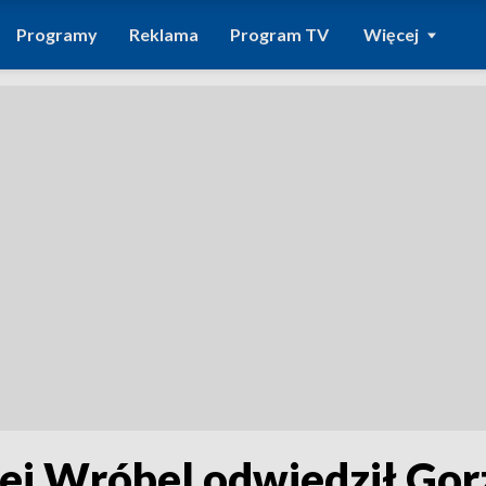
Programy
Reklama
Program TV
Więcej
j Wróbel odwiedził Gorz