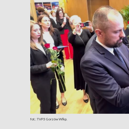
fot.: TVP3 Gorzów Wlkp.