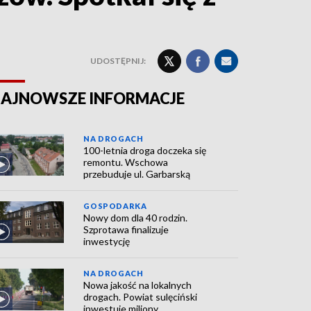
UDOSTĘPNIJ:
AJNOWSZE INFORMACJE
NA DROGACH
100-letnia droga doczeka się
remontu. Wschowa
przebuduje ul. Garbarską
GOSPODARKA
Nowy dom dla 40 rodzin.
Szprotawa finalizuje
inwestycję
NA DROGACH
Nowa jakość na lokalnych
drogach. Powiat sulęciński
inwestuje miliony