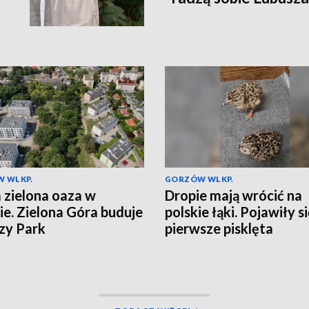
 WLKP.
GORZÓW WLKP.
zielona oaza w
Dropie mają wrócić na
ie. Zielona Góra buduje
polskie łąki. Pojawiły s
zy Park
pierwsze pisklęta