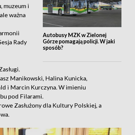
u, muzeum i
 ale ważna
harmonii
Autobusy MZK w Zielonej
Górze pomagają policji. W jaki
Sesja Rady
sposób?
i
Zasługi.
asz Manikowski, Halina Kunicka,
ld i Marcin Kurczyna. W imieniu
bu pod Filarami.
owe Zasłużony dla Kultury Polskiej, a
owa.