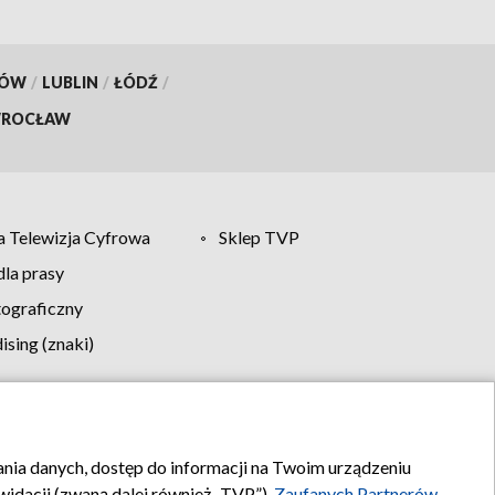
KÓW
/
LUBLIN
/
ŁÓDŹ
/
ROCŁAW
 Telewizja Cyfrowa
Sklep TVP
la prasy
tograficzny
sing (znaki)
klamy
Kontakt
rania danych, dostęp do informacji na Twoim urządzeniu
idacji (zwaną dalej również „TVP”),
Zaufanych Partnerów