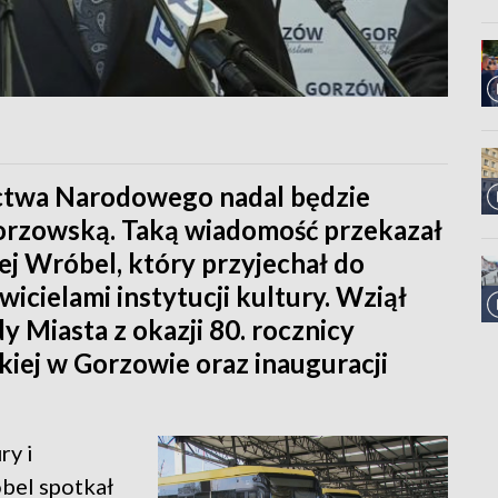
ictwa Narodowego nadal będzie
orzowską. Taką wiadomość przekazał
ej Wróbel, który przyjechał do
icielami instytucji kultury. Wziął
dy Miasta z okazji 80. rocznicy
kiej w Gorzowie oraz inauguracji
ry i
bel spotkał