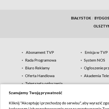
BIAŁYSTOK
/
BYDGO
OLSZTY
Abonament TVP
Emisja w TVP
Rada Programowa
System NOS
Biuro Reklamy
Ogłoszenie pr
Oferta Handlowa
Akademia Tele
Telegazeta ogłoszenia
Szanujemy Twoją prywatność
Regulamin TVP
Kliknij "Akceptuję i przechodzę do serwisu", aby wyrazić zg
końcowym i ich przechowywanie oraz na przetwarzanie Twoich