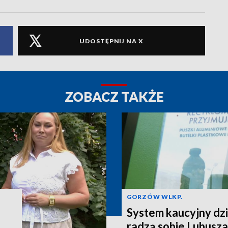
UDOSTĘPNIJ NA X
ZOBACZ TAKŻE
GORZÓW WLKP.
System kaucyjny dzi
radzą sobie Lubusza