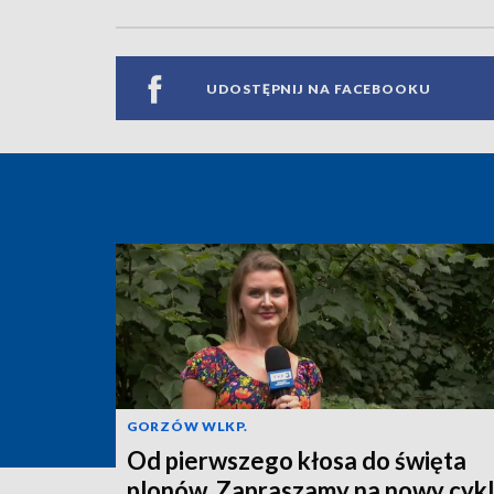
UDOSTĘPNIJ NA FACEBOOKU
GORZÓW WLKP.
Od pierwszego kłosa do święta
plonów. Zapraszamy na nowy cykl