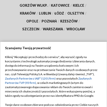
GORZÓW WLKP.
/
KATOWICE
/
KIELCE
/
KRAKÓW
/
LUBLIN
/
ŁÓDŹ
/
OLSZTYN
/
OPOLE
/
POZNAŃ
/
RZESZÓW
/
SZCZECIN
/
WARSZAWA
/
WROCŁAW
Szanujemy Twoją prywatność
Dołącz do nas:
Kliknij "Akceptuję i przechodzę do serwisu", aby wyrazić zgody na
korzystanie z technologii automatycznego śledzenia i zbierania danych,
TVP
dostęp do informacji na Twoim urządzeniu końcowym i ich
Abonament TVP
przechowywanie oraz na przetwarzanie Twoich danych osobowych przez
Regulamin TVP
nas, czyli Telewizję Polską S.A. w likwidacji (zwaną dalej również „TVP”),
Emisja w TVP
Polityka prywatności
Zaufanych Partnerów z IAB* (1201 firm)
oraz pozostałych
Zaufanych
Partnerów TVP (93 firm)
, w celach marketingowych (w tym do
Centrum informacji TVP
Moje zgody
zautomatyzowanego dopasowania reklam do Twoich zainteresowań i
mierzenia ich skuteczności) i pozostałych, które wskazujemy poniżej, a
Naziemna Telewizja Cyfrowa
Pomoc
także zgody na udostępnianie przez nas identyfikatora PPID do Google.
Sklep TVP
Biuro reklamy
Twoje dane osobowe zbierane podczas odwiedzania przez Ciebie naszych