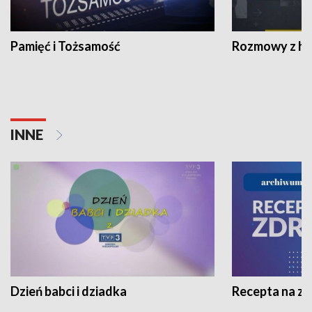
Pamięć i Tożsamość
Rozmowy z his
INNE
Dzień babci i dziadka
Recepta na z