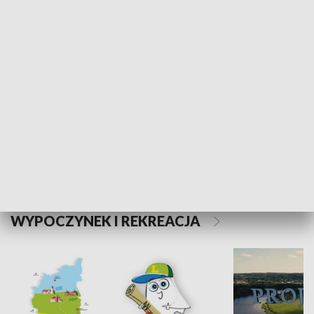
Kalejdoskop
Sołtys na med
WYPOCZYNEK I REKREACJA