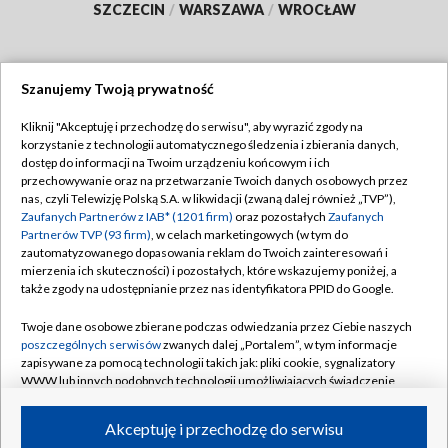
SZCZECIN
/
WARSZAWA
/
WROCŁAW
Szanujemy Twoją prywatność
Dołącz do nas:
Kliknij "Akceptuję i przechodzę do serwisu", aby wyrazić zgody na
korzystanie z technologii automatycznego śledzenia i zbierania danych,
TVP
dostęp do informacji na Twoim urządzeniu końcowym i ich
Abonament TVP
przechowywanie oraz na przetwarzanie Twoich danych osobowych przez
Regulamin TVP
nas, czyli Telewizję Polską S.A. w likwidacji (zwaną dalej również „TVP”),
Emisja w TVP
Polityka prywatności
Zaufanych Partnerów z IAB* (1201 firm)
oraz pozostałych
Zaufanych
Partnerów TVP (93 firm)
, w celach marketingowych (w tym do
Centrum informacji TVP
Moje zgody
zautomatyzowanego dopasowania reklam do Twoich zainteresowań i
mierzenia ich skuteczności) i pozostałych, które wskazujemy poniżej, a
Naziemna Telewizja Cyfrowa
Pomoc
także zgody na udostępnianie przez nas identyfikatora PPID do Google.
Sklep TVP
Biuro reklamy
Twoje dane osobowe zbierane podczas odwiedzania przez Ciebie naszych
Rada Programowa
Kontakt
poszczególnych serwisów
zwanych dalej „Portalem”, w tym informacje
zapisywane za pomocą technologii takich jak: pliki cookie, sygnalizatory
System NOS
WWW lub innych podobnych technologii umożliwiających świadczenie
dopasowanych i bezpiecznych usług, personalizację treści oraz reklam,
Informacje o nadawcy
Kanały
udostępnianie funkcji mediów społecznościowych oraz analizowanie
Akceptuję i przechodzę do serwisu
ruchu w Internecie.
Program dla prasy