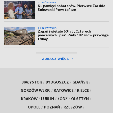
GORZÓW WLKP.
Ku pamięci bohaterów. Pierwsze Żarskie
Śpiewanki Powstańcze
GORZÓW WLKP.
Żagań świętuje 60 lat „Czterech
pancernych i psa”. Rudy 102 znów przyciąga
tłumy
ZOBACZ WIĘCEJ
BIAŁYSTOK
/
BYDGOSZCZ
/
GDAŃSK
/
GORZÓW WLKP.
/
KATOWICE
/
KIELCE
/
KRAKÓW
/
LUBLIN
/
ŁÓDŹ
/
OLSZTYN
/
OPOLE
/
POZNAŃ
/
RZESZÓW
/