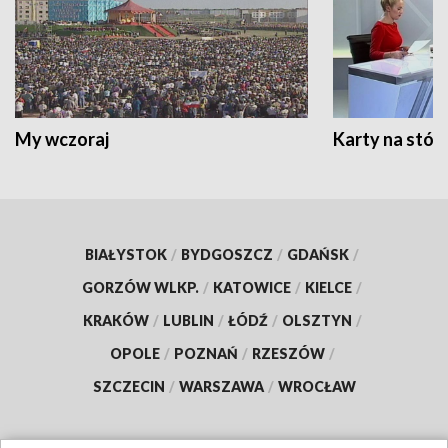
My wczoraj
Karty na stół:
BIAŁYSTOK
/
BYDGOSZCZ
/
GDAŃSK
/
GORZÓW WLKP.
/
KATOWICE
/
KIELCE
/
KRAKÓW
/
LUBLIN
/
ŁÓDŹ
/
OLSZTYN
/
OPOLE
/
POZNAŃ
/
RZESZÓW
/
SZCZECIN
/
WARSZAWA
/
WROCŁAW