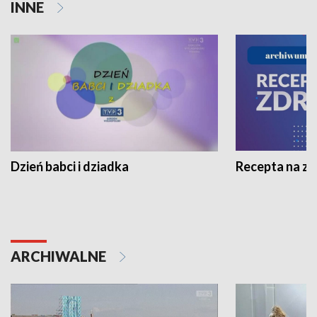
INNE
Dzień babci i dziadka
Recepta na z
ARCHIWALNE