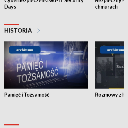
Cyberbezpieczeństwo-IT Security
Bezpieczny s
Days
chmurach
HISTORIA
Pamięć i Tożsamość
Rozmowy z his