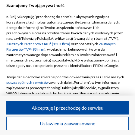
Szanujemy Twoją prywatność
Dołącz do nas:
Kliknij "Akceptuję i przechodzę do serwisu", aby wyrazić zgody na
korzystanie z technologii automatycznego śledzenia i zbierania danych,
TVP
dostęp do informacji na Twoim urządzeniu końcowym i ich
Abonament TVP
przechowywanie oraz na przetwarzanie Twoich danych osobowych przez
Regulamin TVP
nas, czyli Telewizję Polską S.A. w likwidacji (zwaną dalej również „TVP”),
Emisja w TVP
Polityka prywatności
Zaufanych Partnerów z IAB* (1201 firm)
oraz pozostałych
Zaufanych
Partnerów TVP (93 firm)
, w celach marketingowych (w tym do
Centrum informacji TVP
Moje zgody
zautomatyzowanego dopasowania reklam do Twoich zainteresowań i
mierzenia ich skuteczności) i pozostałych, które wskazujemy poniżej, a
Naziemna Telewizja Cyfrowa
Pomoc
także zgody na udostępnianie przez nas identyfikatora PPID do Google.
Sklep TVP
Biuro reklamy
Twoje dane osobowe zbierane podczas odwiedzania przez Ciebie naszych
Rada Programowa
Kontakt
poszczególnych serwisów
zwanych dalej „Portalem”, w tym informacje
zapisywane za pomocą technologii takich jak: pliki cookie, sygnalizatory
System NOS
WWW lub innych podobnych technologii umożliwiających świadczenie
dopasowanych i bezpiecznych usług, personalizację treści oraz reklam,
Informacje o nadawcy
Kanały
udostępnianie funkcji mediów społecznościowych oraz analizowanie
Akceptuję i przechodzę do serwisu
ruchu w Internecie.
Program dla prasy
©2026 Telewizja Polska S.A. w likwidacji
Biuro Reklamy
Twoje dane osobowe zbierane podczas odwiedzania przez Ciebie
Ustawienia zaawansowane
poszczególnych serwisów
na Portalu, takie jak adresy IP, identyfikatory
Ogłoszenie przetargowe
Twoich urządzeń końcowych i identyfikatory plików cookie, informacje o