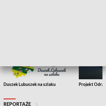
Kalejdoskop
Sołtys na med
WYPOCZYNEK I REKREACJA
Duszek Lubuszek na szlaku
Projekt Odra
REPORTAŻE