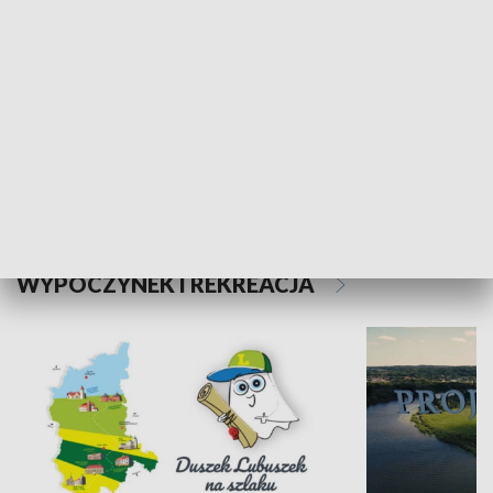
Kalejdoskop
Sołtys na med
WYPOCZYNEK I REKREACJA