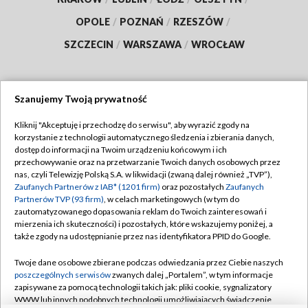
OPOLE
/
POZNAŃ
/
RZESZÓW
/
SZCZECIN
/
WARSZAWA
/
WROCŁAW
Szanujemy Twoją prywatność
Dołącz do nas:
Kliknij "Akceptuję i przechodzę do serwisu", aby wyrazić zgody na
korzystanie z technologii automatycznego śledzenia i zbierania danych,
TVP
dostęp do informacji na Twoim urządzeniu końcowym i ich
Abonament TVP
przechowywanie oraz na przetwarzanie Twoich danych osobowych przez
Regulamin TVP
nas, czyli Telewizję Polską S.A. w likwidacji (zwaną dalej również „TVP”),
Emisja w TVP
Polityka prywatności
Zaufanych Partnerów z IAB* (1201 firm)
oraz pozostałych
Zaufanych
Partnerów TVP (93 firm)
, w celach marketingowych (w tym do
Centrum informacji TVP
Moje zgody
zautomatyzowanego dopasowania reklam do Twoich zainteresowań i
mierzenia ich skuteczności) i pozostałych, które wskazujemy poniżej, a
Naziemna Telewizja Cyfrowa
Pomoc
także zgody na udostępnianie przez nas identyfikatora PPID do Google.
Sklep TVP
Biuro reklamy
Twoje dane osobowe zbierane podczas odwiedzania przez Ciebie naszych
Rada Programowa
Kontakt
poszczególnych serwisów
zwanych dalej „Portalem”, w tym informacje
zapisywane za pomocą technologii takich jak: pliki cookie, sygnalizatory
System NOS
WWW lub innych podobnych technologii umożliwiających świadczenie