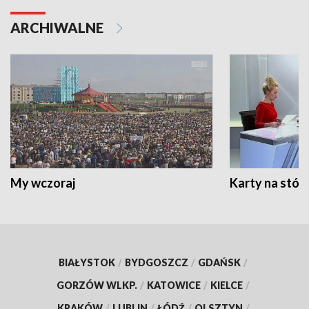
ARCHIWALNE
My wczoraj
Karty na stół:
BIAŁYSTOK
/
BYDGOSZCZ
/
GDAŃSK
/
GORZÓW WLKP.
/
KATOWICE
/
KIELCE
/
KRAKÓW
/
LUBLIN
/
ŁÓDŹ
/
OLSZTYN
/