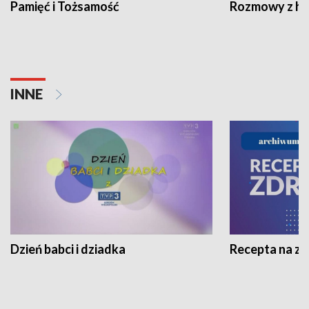
Pamięć i Tożsamość
Rozmowy z his
INNE
Dzień babci i dziadka
Recepta na z