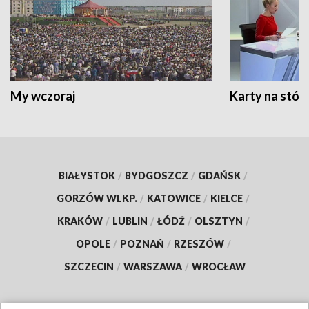
My wczoraj
Karty na stół:
BIAŁYSTOK
/
BYDGOSZCZ
/
GDAŃSK
/
GORZÓW WLKP.
/
KATOWICE
/
KIELCE
/
KRAKÓW
/
LUBLIN
/
ŁÓDŹ
/
OLSZTYN
/
OPOLE
/
POZNAŃ
/
RZESZÓW
/
SZCZECIN
/
WARSZAWA
/
WROCŁAW