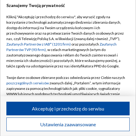
Szanujemy Twoją prywatność
Dołącz do nas:
Kliknij "Akceptuję i przechodzę do serwisu", aby wyrazić zgody na
korzystanie z technologii automatycznego śledzenia i zbierania danych,
TVP
dostęp do informacji na Twoim urządzeniu końcowym i ich
Abonament TVP
przechowywanie oraz na przetwarzanie Twoich danych osobowych przez
Regulamin TVP
nas, czyli Telewizję Polską S.A. w likwidacji (zwaną dalej również „TVP”),
Emisja w TVP
Polityka prywatności
Zaufanych Partnerów z IAB* (1201 firm)
oraz pozostałych
Zaufanych
Partnerów TVP (93 firm)
, w celach marketingowych (w tym do
Centrum informacji TVP
Moje zgody
zautomatyzowanego dopasowania reklam do Twoich zainteresowań i
mierzenia ich skuteczności) i pozostałych, które wskazujemy poniżej, a
Naziemna Telewizja Cyfrowa
Pomoc
także zgody na udostępnianie przez nas identyfikatora PPID do Google.
Sklep TVP
Biuro reklamy
Twoje dane osobowe zbierane podczas odwiedzania przez Ciebie naszych
Rada Programowa
Kontakt
poszczególnych serwisów
zwanych dalej „Portalem”, w tym informacje
zapisywane za pomocą technologii takich jak: pliki cookie, sygnalizatory
System NOS
WWW lub innych podobnych technologii umożliwiających świadczenie
dopasowanych i bezpiecznych usług, personalizację treści oraz reklam,
Informacje o nadawcy
Kanały
udostępnianie funkcji mediów społecznościowych oraz analizowanie
Akceptuję i przechodzę do serwisu
ruchu w Internecie.
Program dla prasy
©2026 Telewizja Polska S.A. w likwidacji
Biuro Reklamy
Twoje dane osobowe zbierane podczas odwiedzania przez Ciebie
Ustawienia zaawansowane
poszczególnych serwisów
na Portalu, takie jak adresy IP, identyfikatory
Ogłoszenie przetargowe
Twoich urządzeń końcowych i identyfikatory plików cookie, informacje o