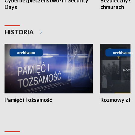
Cyberbezpieczeństwo-IT Security
Bezpieczny s
Days
chmurach
HISTORIA
Pamięć i Tożsamość
Rozmowy z his