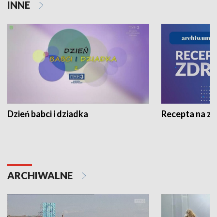
INNE
Dzień babci i dziadka
Recepta na z
ARCHIWALNE