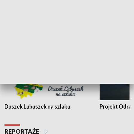
Kalejdoskop
Sołtys na med
WYPOCZYNEK I REKREACJA
Duszek Lubuszek na szlaku
Projekt Odra
REPORTAŻE