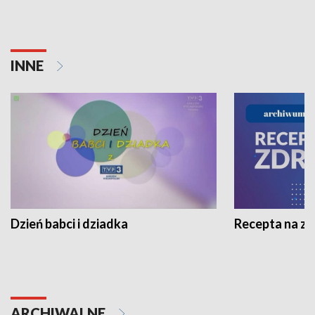
INNE
Dzień babci i dziadka
Recepta na z
ARCHIWALNE