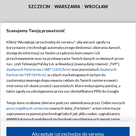
SZCZECIN
/
WARSZAWA
/
WROCŁAW
Szanujemy Twoją prywatność
Dołącz do nas:
Kliknij "Akceptuję i przechodzę do serwisu", aby wyrazić zgody na
korzystanie z technologii automatycznego śledzenia i zbierania danych,
TVP
dostęp do informacji na Twoim urządzeniu końcowym i ich
Abonament TVP
przechowywanie oraz na przetwarzanie Twoich danych osobowych przez
Regulamin TVP
nas, czyli Telewizję Polską S.A. w likwidacji (zwaną dalej również „TVP”),
Emisja w TVP
Polityka prywatności
Zaufanych Partnerów z IAB* (1201 firm)
oraz pozostałych
Zaufanych
Partnerów TVP (93 firm)
, w celach marketingowych (w tym do
Centrum informacji TVP
Moje zgody
zautomatyzowanego dopasowania reklam do Twoich zainteresowań i
mierzenia ich skuteczności) i pozostałych, które wskazujemy poniżej, a
Naziemna Telewizja Cyfrowa
Pomoc
także zgody na udostępnianie przez nas identyfikatora PPID do Google.
Sklep TVP
Biuro reklamy
Twoje dane osobowe zbierane podczas odwiedzania przez Ciebie naszych
Rada Programowa
Kontakt
poszczególnych serwisów
zwanych dalej „Portalem”, w tym informacje
zapisywane za pomocą technologii takich jak: pliki cookie, sygnalizatory
System NOS
WWW lub innych podobnych technologii umożliwiających świadczenie
dopasowanych i bezpiecznych usług, personalizację treści oraz reklam,
Informacje o nadawcy
Kanały
udostępnianie funkcji mediów społecznościowych oraz analizowanie
Akceptuję i przechodzę do serwisu
ruchu w Internecie.