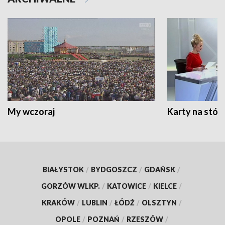
My wczoraj
Karty na stół:
BIAŁYSTOK
/
BYDGOSZCZ
/
GDAŃSK
/
GORZÓW WLKP.
/
KATOWICE
/
KIELCE
/
KRAKÓW
/
LUBLIN
/
ŁÓDŹ
/
OLSZTYN
/
OPOLE
/
POZNAŃ
/
RZESZÓW
/