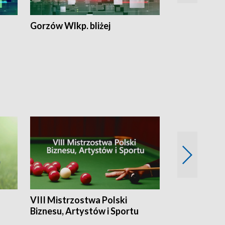
Gorzów Wlkp. bliżej
Lubuskie bliż
VIII Mistrzostwa Polski
Cztery kwar
Biznesu, Artystów i Sportu