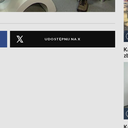
UDOSTĘPNIJ NA X
K
z
K