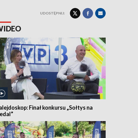
UDOSTĘPNIJ:
WIDEO
alejdoskop: Finał konkursu „Sołtys na
edal”