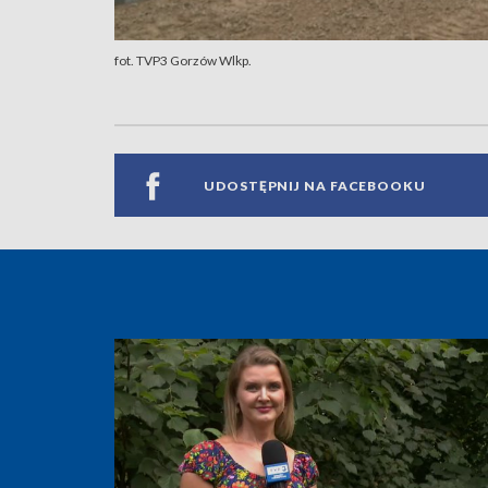
fot. TVP3 Gorzów Wlkp.
UDOSTĘPNIJ NA FACEBOOKU