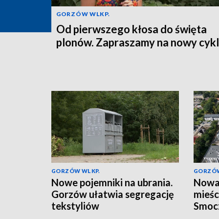
GORZÓW WLKP.
Od pierwszego kłosa do święta
plonów. Zapraszamy na nowy cykl
GORZÓW WLKP.
GORZÓW
Nowe pojemniki na ubrania.
Nowa 
Gorzów ułatwia segregację
mieśc
tekstyliów
Smoc