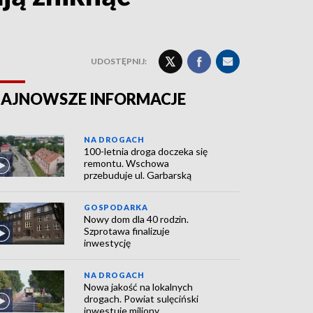
UDOSTĘPNIJ:
AJNOWSZE INFORMACJE
NA DROGACH
100-letnia droga doczeka się
remontu. Wschowa
przebuduje ul. Garbarską
GOSPODARKA
Nowy dom dla 40 rodzin.
Szprotawa finalizuje
inwestycję
NA DROGACH
Nowa jakość na lokalnych
drogach. Powiat sulęciński
inwestuje miliony