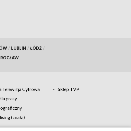
KÓW
/
LUBLIN
/
ŁÓDŹ
/
ROCŁAW
 Telewizja Cyfrowa
Sklep TVP
la prasy
tograficzny
sing (znaki)