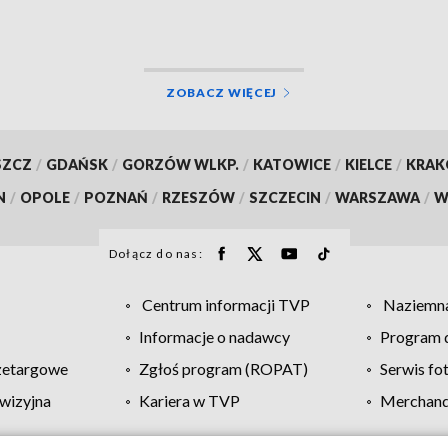
ZOBACZ WIĘCEJ
SZCZ
/
GDAŃSK
/
GORZÓW WLKP.
/
KATOWICE
/
KIELCE
/
KRA
N
/
OPOLE
/
POZNAŃ
/
RZESZÓW
/
SZCZECIN
/
WARSZAWA
/
W
Dołącz do nas:
Centrum informacji TVP
Naziemna
Informacje o nadawcy
Program d
zetargowe
Zgłoś program (ROPAT)
Serwis fo
wizyjna
Kariera w TVP
Merchandi