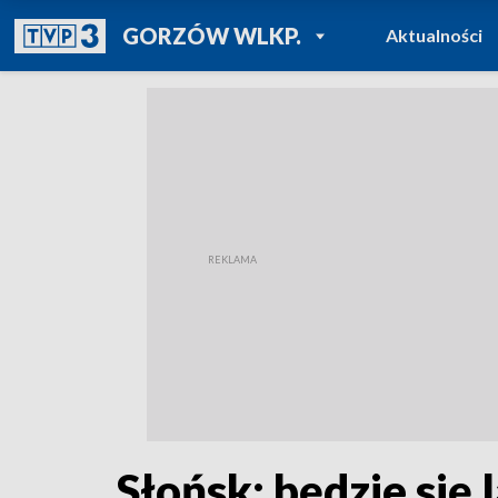
POWRÓT DO
GORZÓW WLKP.
Aktualności
TVP REGIONY
Słońsk: będzie się 