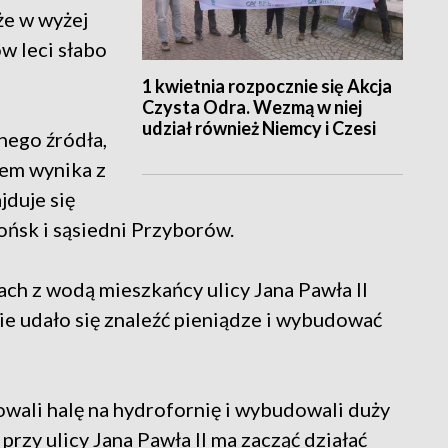
 że w wyżej
w leci słabo
1 kwietnia rozpocznie się Akcja
Czysta Odra. Wezmą w niej
udział również Niemcy i Czesi
nego źródła,
lem wynika z
jduje się
łońsk i sąsiedni Przyborów.
ach z wodą mieszkańcy ulicy Jana Pawła II
ie udało się znaleźć pieniądze i wybudować
wali halę na hydrofornię i wybudowali duży
rzy ulicy Jana Pawła II ma zacząć działać