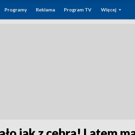
Programy
Reklama
Program TV
Więcej
lało jak z cebra! Latem m