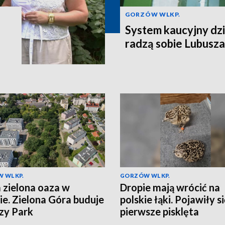
GORZÓW WLKP.
System kaucyjny dzi
radzą sobie Lubusza
 WLKP.
GORZÓW WLKP.
zielona oaza w
Dropie mają wrócić na
ie. Zielona Góra buduje
polskie łąki. Pojawiły s
zy Park
pierwsze pisklęta