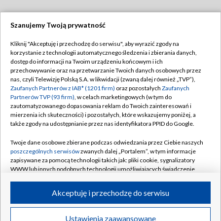
Szanujemy Twoją prywatność
Dołącz do nas:
Kliknij "Akceptuję i przechodzę do serwisu", aby wyrazić zgody na
korzystanie z technologii automatycznego śledzenia i zbierania danych,
TVP
dostęp do informacji na Twoim urządzeniu końcowym i ich
Abonament TVP
przechowywanie oraz na przetwarzanie Twoich danych osobowych przez
Regulamin TVP
nas, czyli Telewizję Polską S.A. w likwidacji (zwaną dalej również „TVP”),
Emisja w TVP
Polityka prywatności
Zaufanych Partnerów z IAB* (1201 firm)
oraz pozostałych
Zaufanych
Partnerów TVP (93 firm)
, w celach marketingowych (w tym do
Centrum informacji TVP
Moje zgody
zautomatyzowanego dopasowania reklam do Twoich zainteresowań i
mierzenia ich skuteczności) i pozostałych, które wskazujemy poniżej, a
Naziemna Telewizja Cyfrowa
Pomoc
także zgody na udostępnianie przez nas identyfikatora PPID do Google.
Sklep TVP
Biuro reklamy
Twoje dane osobowe zbierane podczas odwiedzania przez Ciebie naszych
Rada Programowa
Kontakt
poszczególnych serwisów
zwanych dalej „Portalem”, w tym informacje
zapisywane za pomocą technologii takich jak: pliki cookie, sygnalizatory
System NOS
WWW lub innych podobnych technologii umożliwiających świadczenie
dopasowanych i bezpiecznych usług, personalizację treści oraz reklam,
Informacje o nadawcy
Kanały
udostępnianie funkcji mediów społecznościowych oraz analizowanie
Akceptuję i przechodzę do serwisu
ruchu w Internecie.
Program dla prasy
©2026 Telewizja Polska S.A. w likwidacji
Biuro Reklamy
Twoje dane osobowe zbierane podczas odwiedzania przez Ciebie
Ustawienia zaawansowane