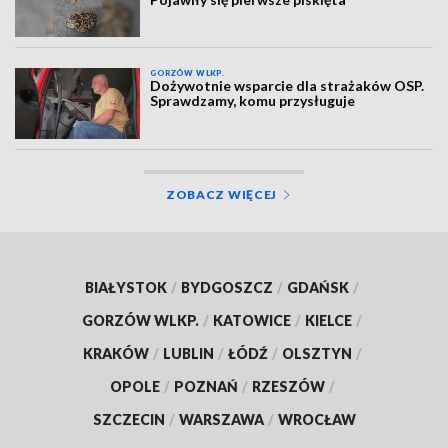
GORZÓW WLKP.
Dożywotnie wsparcie dla strażaków OSP.
Sprawdzamy, komu przysługuje
ZOBACZ WIĘCEJ
BIAŁYSTOK
/
BYDGOSZCZ
/
GDAŃSK
/
GORZÓW WLKP.
/
KATOWICE
/
KIELCE
/
KRAKÓW
/
LUBLIN
/
ŁÓDŹ
/
OLSZTYN
/
OPOLE
/
POZNAŃ
/
RZESZÓW
/
SZCZECIN
/
WARSZAWA
/
WROCŁAW