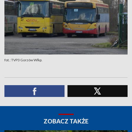
fot.: TVP3 Gorzów Wlkp.
ZOBACZ TAKŻE