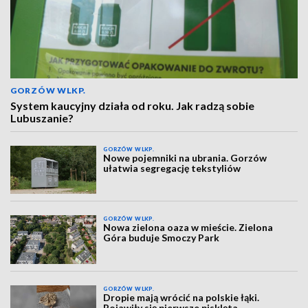
GORZÓW WLKP.
System kaucyjny działa od roku. Jak radzą sobie
Lubuszanie?
GORZÓW WLKP.
Nowe pojemniki na ubrania. Gorzów
ułatwia segregację tekstyliów
GORZÓW WLKP.
Nowa zielona oaza w mieście. Zielona
Góra buduje Smoczy Park
GORZÓW WLKP.
Dropie mają wrócić na polskie łąki.
Pojawiły się pierwsze pisklęta