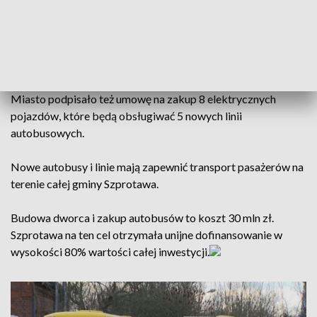
Komunikacyjna inwestycja została podzielona na dwa etapy
– budowę nowego dworca i zakup autobusów. Centrum
przesiadkowe szprotawskiej komunikacji miejskiej
powstanie w okolicach starego dworca kolejowego.
Miasto podpisało też umowę na zakup 8 elektrycznych
pojazdów, które będą obsługiwać 5 nowych linii
autobusowych.
Nowe autobusy i linie mają zapewnić transport pasażerów na
terenie całej gminy Szprotawa.
Budowa dworca i zakup autobusów to koszt 30 mln zł.
Szprotawa na ten cel otrzymała unijne dofinansowanie w
wysokości 80% wartości całej inwestycji.