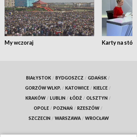
My wczoraj
Karty na stół:
BIAŁYSTOK
/
BYDGOSZCZ
/
GDAŃSK
/
GORZÓW WLKP.
/
KATOWICE
/
KIELCE
/
KRAKÓW
/
LUBLIN
/
ŁÓDŹ
/
OLSZTYN
/
OPOLE
/
POZNAŃ
/
RZESZÓW
/
SZCZECIN
/
WARSZAWA
/
WROCŁAW