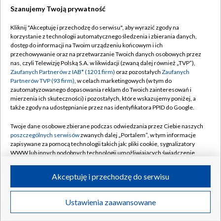
Szanujemy Twoją prywatność
Dołącz do nas:
Kliknij "Akceptuję i przechodzę do serwisu", aby wyrazić zgody na
korzystanie z technologii automatycznego śledzenia i zbierania danych,
TVP
dostęp do informacji na Twoim urządzeniu końcowym i ich
Abonament TVP
przechowywanie oraz na przetwarzanie Twoich danych osobowych przez
Regulamin TVP
nas, czyli Telewizję Polską S.A. w likwidacji (zwaną dalej również „TVP”),
Emisja w TVP
Polityka prywatności
Zaufanych Partnerów z IAB* (1201 firm)
oraz pozostałych
Zaufanych
Partnerów TVP (93 firm)
, w celach marketingowych (w tym do
Centrum informacji TVP
Moje zgody
zautomatyzowanego dopasowania reklam do Twoich zainteresowań i
mierzenia ich skuteczności) i pozostałych, które wskazujemy poniżej, a
Naziemna Telewizja Cyfrowa
Pomoc
także zgody na udostępnianie przez nas identyfikatora PPID do Google.
Sklep TVP
Biuro reklamy
Twoje dane osobowe zbierane podczas odwiedzania przez Ciebie naszych
Rada Programowa
Kontakt
poszczególnych serwisów
zwanych dalej „Portalem”, w tym informacje
zapisywane za pomocą technologii takich jak: pliki cookie, sygnalizatory
System NOS
WWW lub innych podobnych technologii umożliwiających świadczenie
dopasowanych i bezpiecznych usług, personalizację treści oraz reklam,
Informacje o nadawcy
Kanały
udostępnianie funkcji mediów społecznościowych oraz analizowanie
Akceptuję i przechodzę do serwisu
ruchu w Internecie.
Program dla prasy
©2026 Telewizja Polska S.A. w likwidacji
Biuro Reklamy
Twoje dane osobowe zbierane podczas odwiedzania przez Ciebie
Ustawienia zaawansowane
poszczególnych serwisów
na Portalu, takie jak adresy IP, identyfikatory
Ogłoszenie przetargowe
Twoich urządzeń końcowych i identyfikatory plików cookie, informacje o