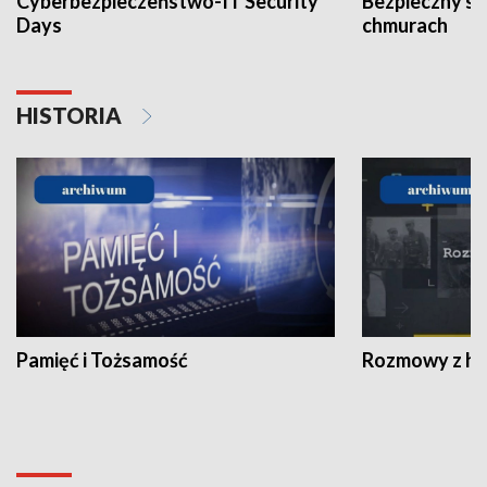
Cyberbezpieczeństwo-IT Security
Bezpieczny s
Days
chmurach
HISTORIA
Pamięć i Tożsamość
Rozmowy z his