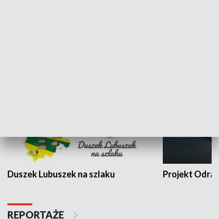
Kalejdoskop
Sołtys na med
WYPOCZYNEK I REKREACJA
Duszek Lubuszek na szlaku
Projekt Odra
REPORTAŻE