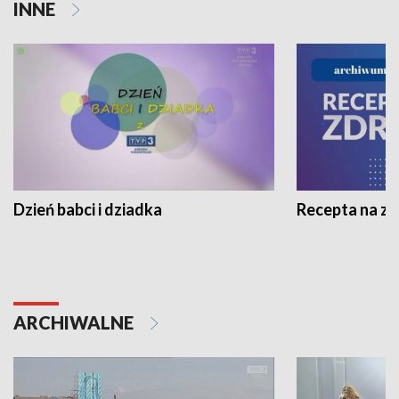
INNE
Dzień babci i dziadka
Recepta na z
ARCHIWALNE