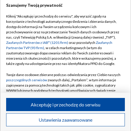
Szanujemy Twoją prywatność
Dołącz do nas:
Kliknij "Akceptuję i przechodzę do serwisu", aby wyrazić zgody na
korzystanie z technologii automatycznego śledzenia i zbierania danych,
TVP
dostęp do informacji na Twoim urządzeniu końcowym i ich
Abonament TVP
przechowywanie oraz na przetwarzanie Twoich danych osobowych przez
Regulamin TVP
nas, czyli Telewizję Polską S.A. w likwidacji (zwaną dalej również „TVP”),
Emisja w TVP
Polityka prywatności
Zaufanych Partnerów z IAB* (1201 firm)
oraz pozostałych
Zaufanych
Partnerów TVP (93 firm)
, w celach marketingowych (w tym do
Centrum informacji TVP
Moje zgody
zautomatyzowanego dopasowania reklam do Twoich zainteresowań i
mierzenia ich skuteczności) i pozostałych, które wskazujemy poniżej, a
Naziemna Telewizja Cyfrowa
Pomoc
także zgody na udostępnianie przez nas identyfikatora PPID do Google.
Sklep TVP
Biuro reklamy
Twoje dane osobowe zbierane podczas odwiedzania przez Ciebie naszych
Rada Programowa
Kontakt
poszczególnych serwisów
zwanych dalej „Portalem”, w tym informacje
zapisywane za pomocą technologii takich jak: pliki cookie, sygnalizatory
System NOS
WWW lub innych podobnych technologii umożliwiających świadczenie
dopasowanych i bezpiecznych usług, personalizację treści oraz reklam,
Informacje o nadawcy
Kanały
udostępnianie funkcji mediów społecznościowych oraz analizowanie
Akceptuję i przechodzę do serwisu
ruchu w Internecie.
Program dla prasy
©2026 Telewizja Polska S.A. w likwidacji
Biuro Reklamy
Twoje dane osobowe zbierane podczas odwiedzania przez Ciebie
Ustawienia zaawansowane
poszczególnych serwisów
na Portalu, takie jak adresy IP, identyfikatory
Ogłoszenie przetargowe
Twoich urządzeń końcowych i identyfikatory plików cookie, informacje o