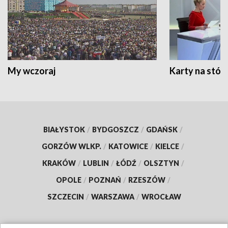
My wczoraj
Karty na stół:
BIAŁYSTOK
/
BYDGOSZCZ
/
GDAŃSK
/
GORZÓW WLKP.
/
KATOWICE
/
KIELCE
/
KRAKÓW
/
LUBLIN
/
ŁÓDŹ
/
OLSZTYN
/
OPOLE
/
POZNAŃ
/
RZESZÓW
/
SZCZECIN
/
WARSZAWA
/
WROCŁAW