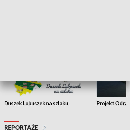
Kalejdoskop
Sołtys na med
WYPOCZYNEK I REKREACJA
Duszek Lubuszek na szlaku
Projekt Odra
REPORTAŻE