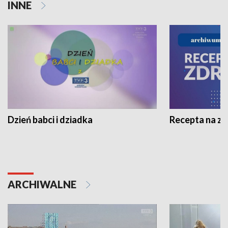
INNE
Dzień babci i dziadka
Recepta na z
ARCHIWALNE