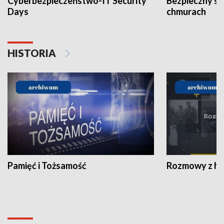
Cyberbezpieczeństwo-IT Security
Bezpieczny s
Days
chmurach
HISTORIA
Pamięć i Tożsamość
Rozmowy z his