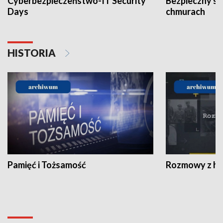
Cyberbezpieczeństwo-IT Security
Bezpieczny s
Days
chmurach
HISTORIA
Pamięć i Tożsamość
Rozmowy z his