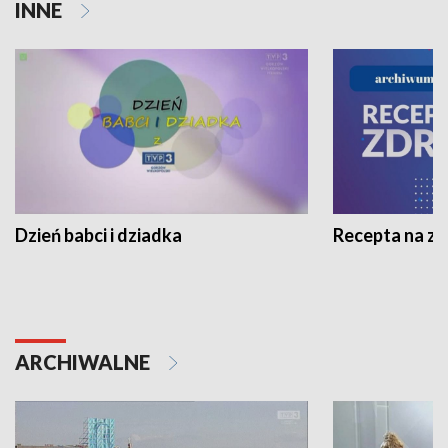
INNE
Dzień babci i dziadka
Recepta na z
ARCHIWALNE