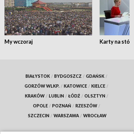
My wczoraj
Karty na stół:
BIAŁYSTOK
/
BYDGOSZCZ
/
GDAŃSK
/
GORZÓW WLKP.
/
KATOWICE
/
KIELCE
/
KRAKÓW
/
LUBLIN
/
ŁÓDŹ
/
OLSZTYN
/
OPOLE
/
POZNAŃ
/
RZESZÓW
/
SZCZECIN
/
WARSZAWA
/
WROCŁAW