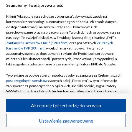
Szanujemy Twoją prywatność
Dołącz do nas:
Kliknij "Akceptuję i przechodzę do serwisu", aby wyrazić zgody na
korzystanie z technologii automatycznego śledzenia i zbierania danych,
TVP
dostęp do informacji na Twoim urządzeniu końcowym i ich
Abonament TVP
przechowywanie oraz na przetwarzanie Twoich danych osobowych przez
Regulamin TVP
nas, czyli Telewizję Polską S.A. w likwidacji (zwaną dalej również „TVP”),
Emisja w TVP
Polityka prywatności
Zaufanych Partnerów z IAB* (1201 firm)
oraz pozostałych
Zaufanych
Partnerów TVP (93 firm)
, w celach marketingowych (w tym do
Centrum informacji TVP
Moje zgody
zautomatyzowanego dopasowania reklam do Twoich zainteresowań i
mierzenia ich skuteczności) i pozostałych, które wskazujemy poniżej, a
Naziemna Telewizja Cyfrowa
Pomoc
także zgody na udostępnianie przez nas identyfikatora PPID do Google.
Sklep TVP
Biuro reklamy
Twoje dane osobowe zbierane podczas odwiedzania przez Ciebie naszych
Rada Programowa
Kontakt
poszczególnych serwisów
zwanych dalej „Portalem”, w tym informacje
zapisywane za pomocą technologii takich jak: pliki cookie, sygnalizatory
System NOS
WWW lub innych podobnych technologii umożliwiających świadczenie
dopasowanych i bezpiecznych usług, personalizację treści oraz reklam,
Informacje o nadawcy
Kanały
udostępnianie funkcji mediów społecznościowych oraz analizowanie
Akceptuję i przechodzę do serwisu
ruchu w Internecie.
Program dla prasy
©2026 Telewizja Polska S.A. w likwidacji
Biuro Reklamy
Twoje dane osobowe zbierane podczas odwiedzania przez Ciebie
Ustawienia zaawansowane
poszczególnych serwisów
na Portalu, takie jak adresy IP, identyfikatory
Ogłoszenie przetargowe
Twoich urządzeń końcowych i identyfikatory plików cookie, informacje o