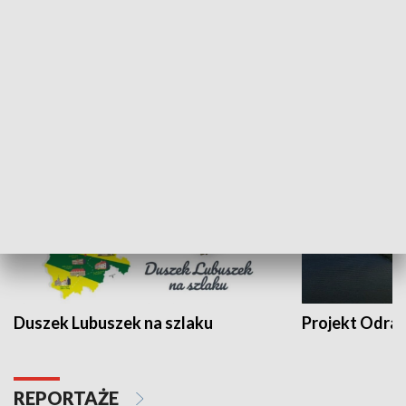
Kalejdoskop
Sołtys na med
WYPOCZYNEK I REKREACJA
Duszek Lubuszek na szlaku
Projekt Odra
REPORTAŻE