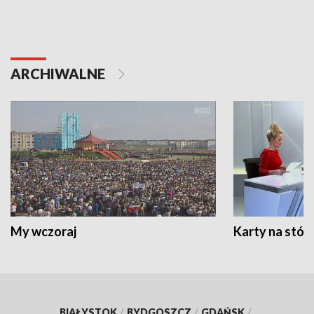
ARCHIWALNE
My wczoraj
Karty na stół:
BIAŁYSTOK
/
BYDGOSZCZ
/
GDAŃSK
/