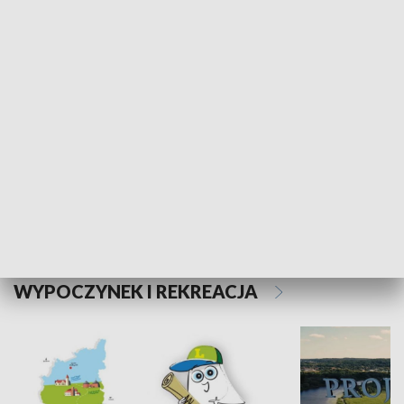
Kalejdoskop
Sołtys na med
WYPOCZYNEK I REKREACJA