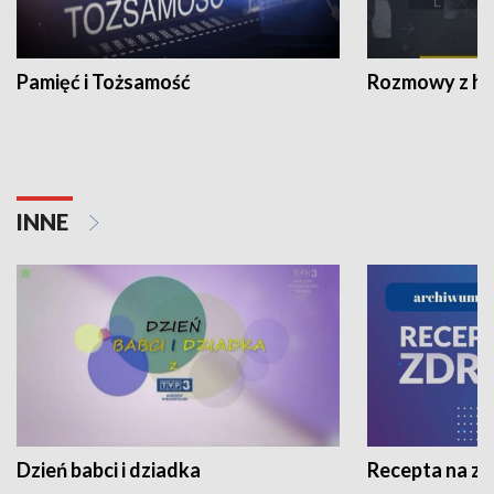
Pamięć i Tożsamość
Rozmowy z his
INNE
Dzień babci i dziadka
Recepta na z