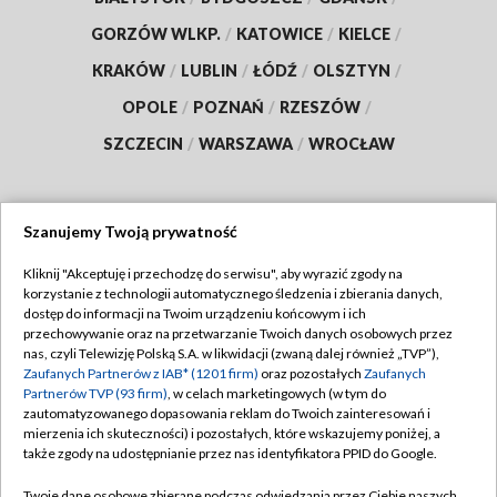
GORZÓW WLKP.
/
KATOWICE
/
KIELCE
/
KRAKÓW
/
LUBLIN
/
ŁÓDŹ
/
OLSZTYN
/
OPOLE
/
POZNAŃ
/
RZESZÓW
/
SZCZECIN
/
WARSZAWA
/
WROCŁAW
Szanujemy Twoją prywatność
Dołącz do nas:
Kliknij "Akceptuję i przechodzę do serwisu", aby wyrazić zgody na
korzystanie z technologii automatycznego śledzenia i zbierania danych,
TVP
dostęp do informacji na Twoim urządzeniu końcowym i ich
Abonament TVP
przechowywanie oraz na przetwarzanie Twoich danych osobowych przez
Regulamin TVP
nas, czyli Telewizję Polską S.A. w likwidacji (zwaną dalej również „TVP”),
Emisja w TVP
Polityka prywatności
Zaufanych Partnerów z IAB* (1201 firm)
oraz pozostałych
Zaufanych
Partnerów TVP (93 firm)
, w celach marketingowych (w tym do
Centrum informacji TVP
Moje zgody
zautomatyzowanego dopasowania reklam do Twoich zainteresowań i
mierzenia ich skuteczności) i pozostałych, które wskazujemy poniżej, a
Naziemna Telewizja Cyfrowa
Pomoc
także zgody na udostępnianie przez nas identyfikatora PPID do Google.
Sklep TVP
Biuro reklamy
Twoje dane osobowe zbierane podczas odwiedzania przez Ciebie naszych