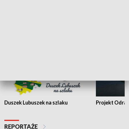
Kalejdoskop
Sołtys na med
WYPOCZYNEK I REKREACJA
Duszek Lubuszek na szlaku
Projekt Odra
REPORTAŻE