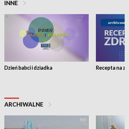
INNE
Dzień babci i dziadka
Recepta na z
ARCHIWALNE