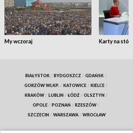
My wczoraj
Karty na stół:
BIAŁYSTOK
/
BYDGOSZCZ
/
GDAŃSK
/
GORZÓW WLKP.
/
KATOWICE
/
KIELCE
/
KRAKÓW
/
LUBLIN
/
ŁÓDŹ
/
OLSZTYN
/
OPOLE
/
POZNAŃ
/
RZESZÓW
/
SZCZECIN
/
WARSZAWA
/
WROCŁAW