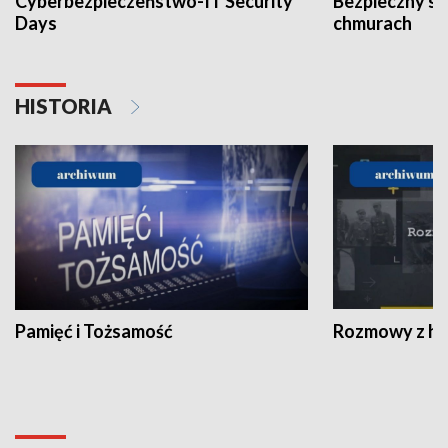
Cyberbezpieczeństwo-IT Security
Bezpieczny s
Days
chmurach
HISTORIA
Pamięć i Tożsamość
Rozmowy z his