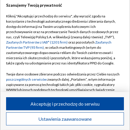
Szanujemy Twoją prywatność
Dołącz do nas:
Kliknij "Akceptuję i przechodzę do serwisu", aby wyrazić zgody na
korzystanie z technologii automatycznego śledzenia i zbierania danych,
TVP
dostęp do informacji na Twoim urządzeniu końcowym i ich
Abonament TVP
przechowywanie oraz na przetwarzanie Twoich danych osobowych przez
Regulamin TVP
nas, czyli Telewizję Polską S.A. w likwidacji (zwaną dalej również „TVP”),
Emisja w TVP
Polityka prywatności
Zaufanych Partnerów z IAB* (1201 firm)
oraz pozostałych
Zaufanych
Partnerów TVP (93 firm)
, w celach marketingowych (w tym do
Centrum informacji TVP
Moje zgody
zautomatyzowanego dopasowania reklam do Twoich zainteresowań i
mierzenia ich skuteczności) i pozostałych, które wskazujemy poniżej, a
Naziemna Telewizja Cyfrowa
Pomoc
także zgody na udostępnianie przez nas identyfikatora PPID do Google.
Sklep TVP
Biuro reklamy
Twoje dane osobowe zbierane podczas odwiedzania przez Ciebie naszych
Rada Programowa
Kontakt
poszczególnych serwisów
zwanych dalej „Portalem”, w tym informacje
zapisywane za pomocą technologii takich jak: pliki cookie, sygnalizatory
System NOS
WWW lub innych podobnych technologii umożliwiających świadczenie
dopasowanych i bezpiecznych usług, personalizację treści oraz reklam,
Informacje o nadawcy
Kanały
udostępnianie funkcji mediów społecznościowych oraz analizowanie
Akceptuję i przechodzę do serwisu
ruchu w Internecie.
Program dla prasy
©2026 Telewizja Polska S.A. w likwidacji
Biuro Reklamy
Twoje dane osobowe zbierane podczas odwiedzania przez Ciebie
Ustawienia zaawansowane
poszczególnych serwisów
na Portalu, takie jak adresy IP, identyfikatory
Ogłoszenie przetargowe
Twoich urządzeń końcowych i identyfikatory plików cookie, informacje o