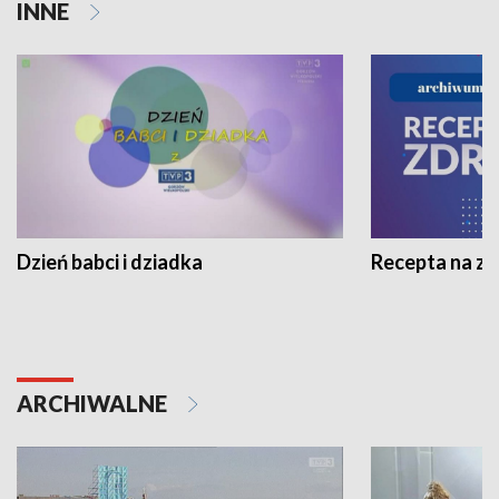
INNE
Dzień babci i dziadka
Recepta na z
ARCHIWALNE