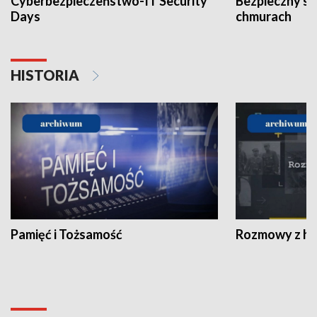
Cyberbezpieczeństwo-IT Security
Bezpieczny s
Days
chmurach
HISTORIA
Pamięć i Tożsamość
Rozmowy z his