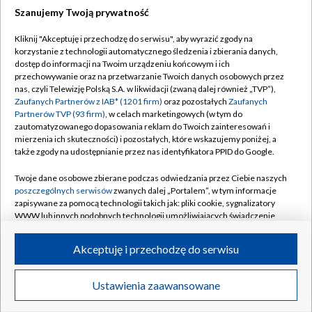
Szanujemy Twoją prywatność
Dołącz do nas:
Kliknij "Akceptuję i przechodzę do serwisu", aby wyrazić zgody na
korzystanie z technologii automatycznego śledzenia i zbierania danych,
TVP
dostęp do informacji na Twoim urządzeniu końcowym i ich
Abonament TVP
przechowywanie oraz na przetwarzanie Twoich danych osobowych przez
Regulamin TVP
nas, czyli Telewizję Polską S.A. w likwidacji (zwaną dalej również „TVP”),
Emisja w TVP
Polityka prywatności
Zaufanych Partnerów z IAB* (1201 firm)
oraz pozostałych
Zaufanych
Partnerów TVP (93 firm)
, w celach marketingowych (w tym do
Centrum informacji TVP
Moje zgody
zautomatyzowanego dopasowania reklam do Twoich zainteresowań i
mierzenia ich skuteczności) i pozostałych, które wskazujemy poniżej, a
Naziemna Telewizja Cyfrowa
Pomoc
także zgody na udostępnianie przez nas identyfikatora PPID do Google.
Sklep TVP
Biuro reklamy
Twoje dane osobowe zbierane podczas odwiedzania przez Ciebie naszych
Rada Programowa
Kontakt
poszczególnych serwisów
zwanych dalej „Portalem”, w tym informacje
zapisywane za pomocą technologii takich jak: pliki cookie, sygnalizatory
System NOS
WWW lub innych podobnych technologii umożliwiających świadczenie
dopasowanych i bezpiecznych usług, personalizację treści oraz reklam,
Informacje o nadawcy
Kanały
udostępnianie funkcji mediów społecznościowych oraz analizowanie
Akceptuję i przechodzę do serwisu
ruchu w Internecie.
Program dla prasy
©2026 Telewizja Polska S.A. w likwidacji
Biuro Reklamy
Twoje dane osobowe zbierane podczas odwiedzania przez Ciebie
Ustawienia zaawansowane
poszczególnych serwisów
na Portalu, takie jak adresy IP, identyfikatory
Ogłoszenie przetargowe
Twoich urządzeń końcowych i identyfikatory plików cookie, informacje o