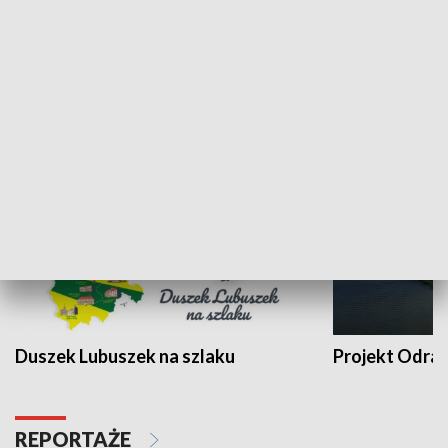
Kalejdoskop
Sołtys na med
WYPOCZYNEK I REKREACJA
Duszek Lubuszek na szlaku
Projekt Odra
REPORTAŻE