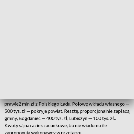
informacja o przetargu na remont tej drogi. Chodzi o ponad
1,5 km odcinek między Lubnem a Stanowicami.
Kierunek jest tylko jeden — całkowita przebudowa tej drogi.
Teraz jest tu bardzo wąsko, dziur więcej niż gładkiego
asfaltu. A przez nie można zniszczyć sobie samochód.
Sołtyska Lubna tak całkiem niedawno uszkodziła oponę w
swoim aucie.
Starostwo nie ma teraz pieniędzy na wyremontowanie całej
drogi Lubno-Stanowice. Więc podzieliło przebudowę na dwa
odcinki. O dofinansowanie remontu tego drugiego —
kilometrowego — będzie się starało z lasów państwowych.
Na ten, na który jest już ogłoszony przetarg, udało się zdobyć
prawie2 mln zł z Polskiego Ładu. Połowę wkładu własnego —
500 tys. zł — pokryje powiat. Resztę, proporcjonalnie zapłacą
gminy, Bogdaniec — 400 tys. zł, Lubiszyn — 100 tys. zł..
Kwoty są na razie szacunkowe, bo nie wiadomo ile
zaproponują wykonawcy w przetargu.