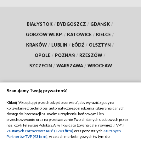
BIAŁYSTOK
/
BYDGOSZCZ
/
GDAŃSK
/
GORZÓW WLKP.
/
KATOWICE
/
KIELCE
/
KRAKÓW
/
LUBLIN
/
ŁÓDŹ
/
OLSZTYN
/
OPOLE
/
POZNAŃ
/
RZESZÓW
/
SZCZECIN
/
WARSZAWA
/
WROCŁAW
Szanujemy Twoją prywatność
Dołącz do nas:
Kliknij "Akceptuję i przechodzę do serwisu", aby wyrazić zgody na
korzystanie z technologii automatycznego śledzenia i zbierania danych,
TVP
dostęp do informacji na Twoim urządzeniu końcowym i ich
Abonament TVP
przechowywanie oraz na przetwarzanie Twoich danych osobowych przez
Regulamin TVP
nas, czyli Telewizję Polską S.A. w likwidacji (zwaną dalej również „TVP”),
Emisja w TVP
Polityka prywatności
Zaufanych Partnerów z IAB* (1201 firm)
oraz pozostałych
Zaufanych
Partnerów TVP (93 firm)
, w celach marketingowych (w tym do
Centrum informacji TVP