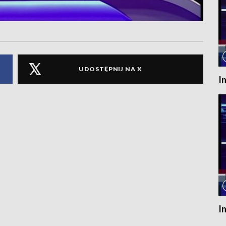
UDOSTĘPNIJ NA X
I
I