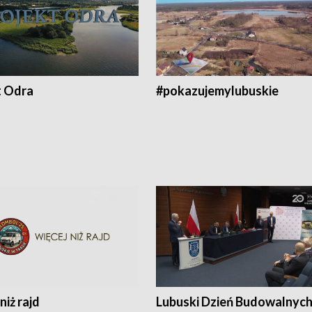
t Odra
#pokazujemylubuskie
niż rajd
Lubuski Dzień Budowalnyc