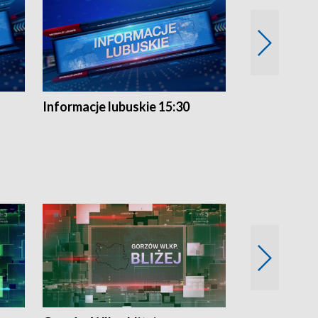
Informacje lubuskie 15:30
Przegląd ty