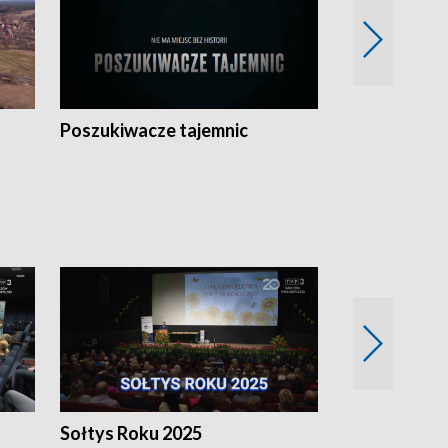
Poszukiwacze tajemnic
Kostrzyn na 
h
Sołtys Roku 2025
20 lat minęł