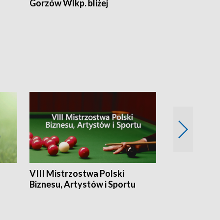
Gorzów Wlkp. bliżej
Lubuskie bliż
VIII Mistrzostwa Polski
Cztery kwar
Biznesu, Artystów i Sportu