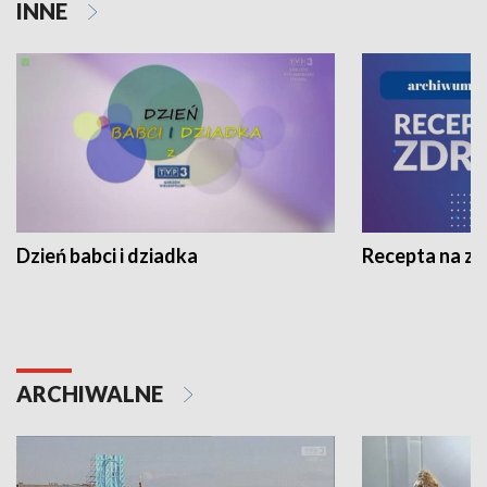
INNE
Dzień babci i dziadka
Recepta na z
ARCHIWALNE