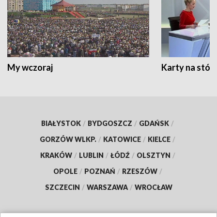
My wczoraj
Karty na stół:
BIAŁYSTOK
/
BYDGOSZCZ
/
GDAŃSK
/
GORZÓW WLKP.
/
KATOWICE
/
KIELCE
/
KRAKÓW
/
LUBLIN
/
ŁÓDŹ
/
OLSZTYN
/
OPOLE
/
POZNAŃ
/
RZESZÓW
/
SZCZECIN
/
WARSZAWA
/
WROCŁAW