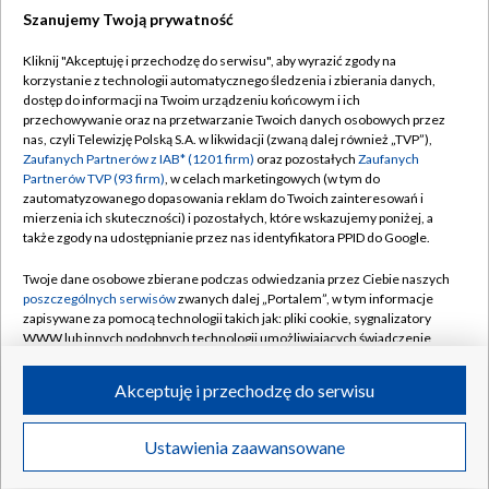
Szanujemy Twoją prywatność
Dołącz do nas:
Kliknij "Akceptuję i przechodzę do serwisu", aby wyrazić zgody na
korzystanie z technologii automatycznego śledzenia i zbierania danych,
TVP
dostęp do informacji na Twoim urządzeniu końcowym i ich
Abonament TVP
przechowywanie oraz na przetwarzanie Twoich danych osobowych przez
Regulamin TVP
nas, czyli Telewizję Polską S.A. w likwidacji (zwaną dalej również „TVP”),
Emisja w TVP
Polityka prywatności
Zaufanych Partnerów z IAB* (1201 firm)
oraz pozostałych
Zaufanych
Partnerów TVP (93 firm)
, w celach marketingowych (w tym do
Centrum informacji TVP
Moje zgody
zautomatyzowanego dopasowania reklam do Twoich zainteresowań i
mierzenia ich skuteczności) i pozostałych, które wskazujemy poniżej, a
Naziemna Telewizja Cyfrowa
Pomoc
także zgody na udostępnianie przez nas identyfikatora PPID do Google.
Sklep TVP
Biuro reklamy
Twoje dane osobowe zbierane podczas odwiedzania przez Ciebie naszych
Rada Programowa
Kontakt
poszczególnych serwisów
zwanych dalej „Portalem”, w tym informacje
zapisywane za pomocą technologii takich jak: pliki cookie, sygnalizatory
System NOS
WWW lub innych podobnych technologii umożliwiających świadczenie
dopasowanych i bezpiecznych usług, personalizację treści oraz reklam,
Informacje o nadawcy
Kanały
udostępnianie funkcji mediów społecznościowych oraz analizowanie
Akceptuję i przechodzę do serwisu
ruchu w Internecie.
Program dla prasy
©2026 Telewizja Polska S.A. w likwidacji
Biuro Reklamy
Twoje dane osobowe zbierane podczas odwiedzania przez Ciebie
Ustawienia zaawansowane
poszczególnych serwisów
na Portalu, takie jak adresy IP, identyfikatory
Ogłoszenie przetargowe
Twoich urządzeń końcowych i identyfikatory plików cookie, informacje o