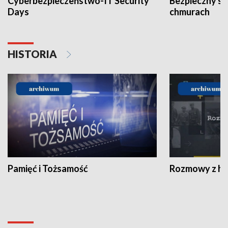
Cyberbezpieczeństwo-IT Security
Bezpieczny s
Days
chmurach
HISTORIA
Pamięć i Tożsamość
Rozmowy z his