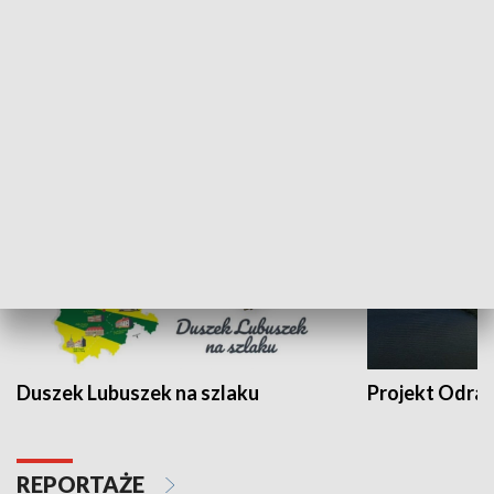
Kalejdoskop
Sołtys na med
WYPOCZYNEK I REKREACJA
Duszek Lubuszek na szlaku
Projekt Odra
REPORTAŻE