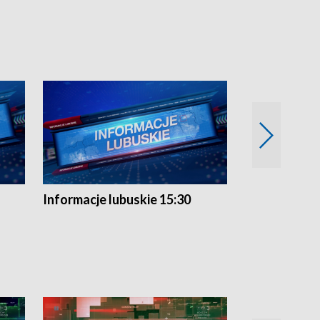
Informacje lubuskie 15:30
Przegląd ty