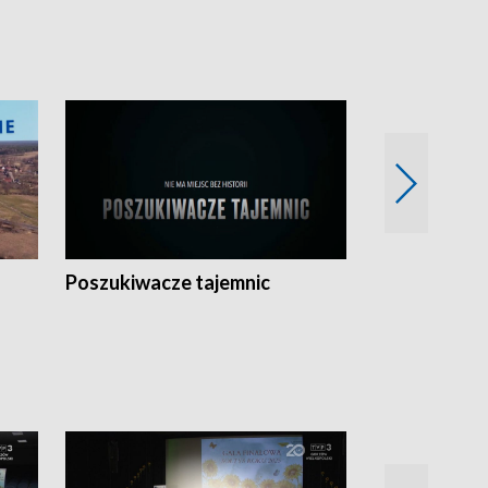
Poszukiwacze tajemnic
Kostrzyn na 