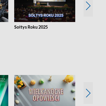
h
Sołtys Roku 2025
20 lat minęł
Wlkp.