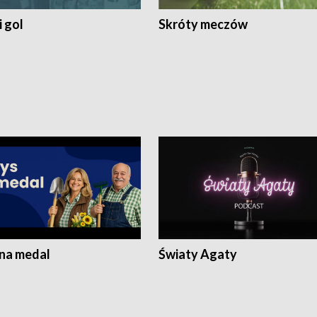
 gol
Skróty meczów
 na medal
Światy Agaty