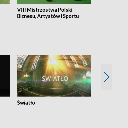
VIII Mistrzostwa Polski
Cztery kwar
Biznesu, Artystów i Sportu
Światło
Nowy adres