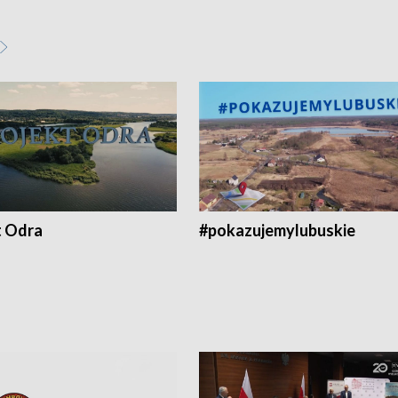
t Odra
#pokazujemylubuskie