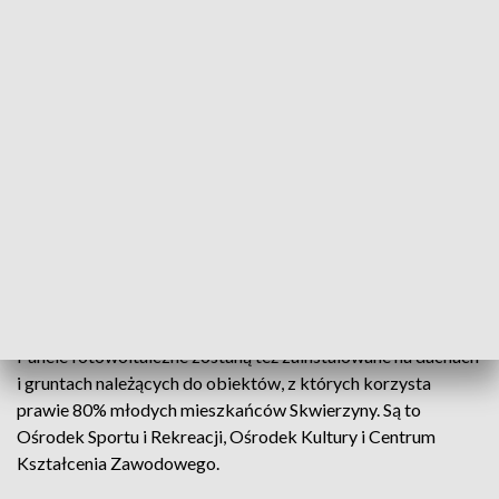
Non stop włączamy dzieciom muzykę a do
tego potrzebny jest sprzęt. Mamy tablicę
multimedialną, mamy rzutnik z którego
również korzystamy. Tym bardziej, że
dzieci muszą pracować we właściwym
oświetleniu, które też jest niestety dość
często włączane.
Wioletta Maksymiuk-Werkowska - p.o. dyrektora
Przedszkola Integracyjnego w Skwierzynie
Panele fotowoltaiczne zostaną też zainstalowane na dachach
i gruntach należących do obiektów, z których korzysta
prawie 80% młodych mieszkańców Skwierzyny. Są to
Ośrodek Sportu i Rekreacji, Ośrodek Kultury i Centrum
Kształcenia Zawodowego.