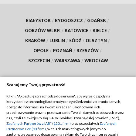
BIAŁYSTOK
/
BYDGOSZCZ
/
GDAŃSK
/
GORZÓW WLKP.
/
KATOWICE
/
KIELCE
/
KRAKÓW
/
LUBLIN
/
ŁÓDŹ
/
OLSZTYN
/
OPOLE
/
POZNAŃ
/
RZESZÓW
/
SZCZECIN
/
WARSZAWA
/
WROCŁAW
Szanujemy Twoją prywatność
Dołącz do nas:
Kliknij "Akceptuję i przechodzę do serwisu", aby wyrazić zgody na
korzystanie z technologii automatycznego śledzenia i zbierania danych,
TVP
dostęp do informacji na Twoim urządzeniu końcowym i ich
Abonament TVP
przechowywanie oraz na przetwarzanie Twoich danych osobowych przez
Regulamin TVP
nas, czyli Telewizję Polską S.A. w likwidacji (zwaną dalej również „TVP”),
Emisja w TVP
Polityka prywatności
Zaufanych Partnerów z IAB* (1201 firm)
oraz pozostałych
Zaufanych
Partnerów TVP (93 firm)
, w celach marketingowych (w tym do
Centrum informacji TVP
Moje zgody
zautomatyzowanego dopasowania reklam do Twoich zainteresowań i