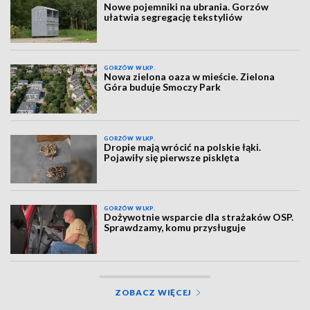
Nowe pojemniki na ubrania. Gorzów
ułatwia segregację tekstyliów
GORZÓW WLKP.
Nowa zielona oaza w mieście. Zielona
Góra buduje Smoczy Park
GORZÓW WLKP.
Dropie mają wrócić na polskie łąki.
Pojawiły się pierwsze pisklęta
GORZÓW WLKP.
Dożywotnie wsparcie dla strażaków OSP.
Sprawdzamy, komu przysługuje
ZOBACZ WIĘCEJ