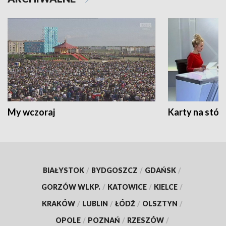
My wczoraj
Karty na stół:
BIAŁYSTOK
/
BYDGOSZCZ
/
GDAŃSK
/
GORZÓW WLKP.
/
KATOWICE
/
KIELCE
/
KRAKÓW
/
LUBLIN
/
ŁÓDŹ
/
OLSZTYN
/
OPOLE
/
POZNAŃ
/
RZESZÓW
/