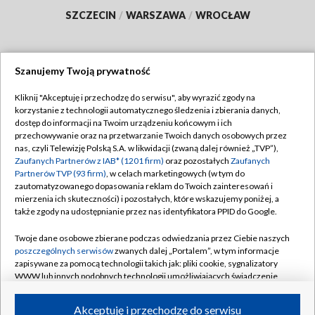
SZCZECIN
/
WARSZAWA
/
WROCŁAW
Szanujemy Twoją prywatność
Dołącz do nas:
Kliknij "Akceptuję i przechodzę do serwisu", aby wyrazić zgody na
korzystanie z technologii automatycznego śledzenia i zbierania danych,
TVP
dostęp do informacji na Twoim urządzeniu końcowym i ich
Abonament TVP
przechowywanie oraz na przetwarzanie Twoich danych osobowych przez
Regulamin TVP
nas, czyli Telewizję Polską S.A. w likwidacji (zwaną dalej również „TVP”),
Emisja w TVP
Polityka prywatności
Zaufanych Partnerów z IAB* (1201 firm)
oraz pozostałych
Zaufanych
Partnerów TVP (93 firm)
, w celach marketingowych (w tym do
Centrum informacji TVP
Moje zgody
zautomatyzowanego dopasowania reklam do Twoich zainteresowań i
mierzenia ich skuteczności) i pozostałych, które wskazujemy poniżej, a
Naziemna Telewizja Cyfrowa
Pomoc
także zgody na udostępnianie przez nas identyfikatora PPID do Google.
Sklep TVP
Biuro reklamy
Twoje dane osobowe zbierane podczas odwiedzania przez Ciebie naszych
Rada Programowa
Kontakt
poszczególnych serwisów
zwanych dalej „Portalem”, w tym informacje
zapisywane za pomocą technologii takich jak: pliki cookie, sygnalizatory
System NOS
WWW lub innych podobnych technologii umożliwiających świadczenie
dopasowanych i bezpiecznych usług, personalizację treści oraz reklam,
Informacje o nadawcy
Kanały
udostępnianie funkcji mediów społecznościowych oraz analizowanie
Akceptuję i przechodzę do serwisu
ruchu w Internecie.