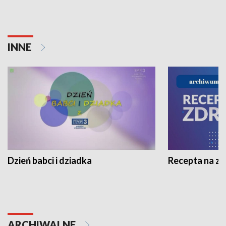
INNE
Dzień babci i dziadka
Recepta na z
ARCHIWALNE