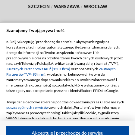
SZCZECIN
/
WARSZAWA
/
WROCŁAW
Szanujemy Twoją prywatność
Dołącz do nas:
Kliknij "Akceptuję i przechodzę do serwisu", aby wyrazić zgody na
korzystanie z technologii automatycznego śledzenia i zbierania danych,
TVP
dostęp do informacji na Twoim urządzeniu końcowym i ich
Abonament TVP
przechowywanie oraz na przetwarzanie Twoich danych osobowych przez
Regulamin TVP
nas, czyli Telewizję Polską S.A. w likwidacji (zwaną dalej również „TVP”),
Emisja w TVP
Polityka prywatności
Zaufanych Partnerów z IAB* (1201 firm)
oraz pozostałych
Zaufanych
Partnerów TVP (93 firm)
, w celach marketingowych (w tym do
Centrum informacji TVP
Moje zgody
zautomatyzowanego dopasowania reklam do Twoich zainteresowań i
mierzenia ich skuteczności) i pozostałych, które wskazujemy poniżej, a
Naziemna Telewizja Cyfrowa
Pomoc
także zgody na udostępnianie przez nas identyfikatora PPID do Google.
Sklep TVP
Biuro reklamy
Twoje dane osobowe zbierane podczas odwiedzania przez Ciebie naszych
Rada Programowa
Kontakt
poszczególnych serwisów
zwanych dalej „Portalem”, w tym informacje
zapisywane za pomocą technologii takich jak: pliki cookie, sygnalizatory
System NOS
WWW lub innych podobnych technologii umożliwiających świadczenie
dopasowanych i bezpiecznych usług, personalizację treści oraz reklam,
Informacje o nadawcy
Kanały
udostępnianie funkcji mediów społecznościowych oraz analizowanie
Akceptuję i przechodzę do serwisu
ruchu w Internecie.