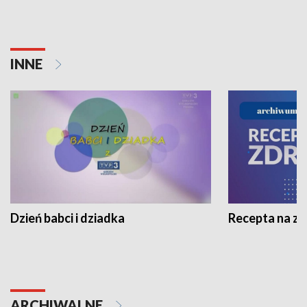
INNE
Dzień babci i dziadka
Recepta na z
ARCHIWALNE