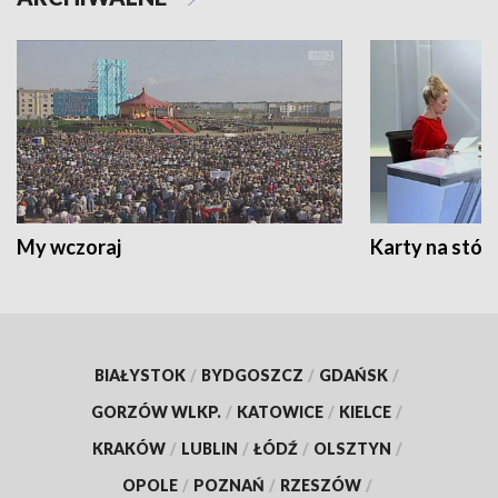
My wczoraj
Karty na stół:
BIAŁYSTOK
/
BYDGOSZCZ
/
GDAŃSK
/
GORZÓW WLKP.
/
KATOWICE
/
KIELCE
/
KRAKÓW
/
LUBLIN
/
ŁÓDŹ
/
OLSZTYN
/
OPOLE
/
POZNAŃ
/
RZESZÓW
/